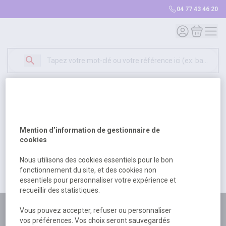
04 77 43 46 20
Mon compte
Mon panie
Erreur Serveur...
500
Un problème serveur est survenu. Veuillez nous
Mention d’information de gestionnaire de
excuser pour la gêne occasionée.
cookies
Nous utilisons des cookies essentiels pour le bon
fonctionnement du site, et des cookies non
Retour
Retour à l'accueil
essentiels pour personnaliser votre expérience et
recueillir des statistiques.
Plus de 180 personnes
Vous pouvez accepter, refuser ou personnaliser
vos préférences. Vos choix seront sauvegardés
à votre écoute