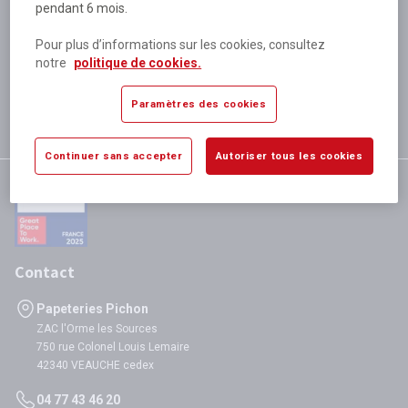
pendant 6 mois.
Plus de 80 000 références
disponibles
Pour plus d’informations sur les cookies, consultez
Expédition le jour même
notre
politique de cookies.
si validation avant 12h
Garantie
Paramètres des cookies
satisfaction totale
Continuer sans accepter
Autoriser tous les cookies
Contact
Papeteries Pichon
ZAC l'Orme les Sources
750 rue Colonel Louis Lemaire
42340 VEAUCHE cedex
04 77 43 46 20