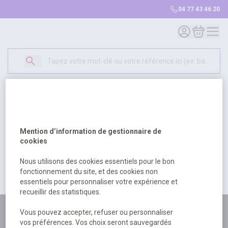
04 77 43 46 20
Mon compte
Mon panie
Erreur Serveur...
500
Un problème serveur est survenu. Veuillez nous
Mention d’information de gestionnaire de
excuser pour la gêne occasionée.
cookies
Nous utilisons des cookies essentiels pour le bon
fonctionnement du site, et des cookies non
Retour
Retour à l'accueil
essentiels pour personnaliser votre expérience et
recueillir des statistiques.
Plus de 180 personnes
Vous pouvez accepter, refuser ou personnaliser
vos préférences. Vos choix seront sauvegardés
à votre écoute