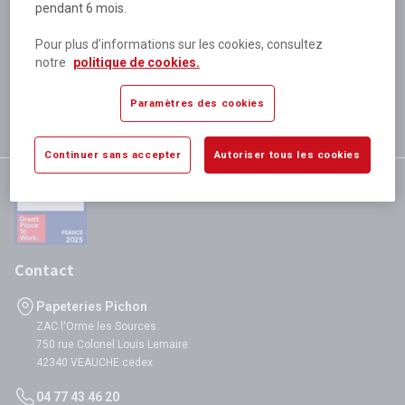
pendant 6 mois.
Plus de 80 000 références
disponibles
Pour plus d’informations sur les cookies, consultez
Expédition le jour même
notre
politique de cookies.
si validation avant 12h
Garantie
Paramètres des cookies
satisfaction totale
Continuer sans accepter
Autoriser tous les cookies
Contact
Papeteries Pichon
ZAC l'Orme les Sources
750 rue Colonel Louis Lemaire
42340 VEAUCHE cedex
04 77 43 46 20