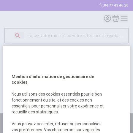
04 77 43 46 20
Mon compte
Mon panie
Erreur Serveur...
500
Un problème serveur est survenu. Veuillez nous
Mention d’information de gestionnaire de
excuser pour la gêne occasionée.
cookies
Nous utilisons des cookies essentiels pour le bon
fonctionnement du site, et des cookies non
Retour
Retour à l'accueil
essentiels pour personnaliser votre expérience et
recueillir des statistiques.
Plus de 180 personnes
Vous pouvez accepter, refuser ou personnaliser
vos préférences. Vos choix seront sauvegardés
à votre écoute