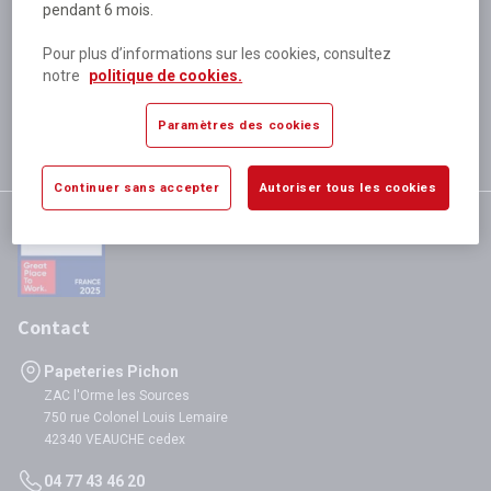
pendant 6 mois.
Plus de 80 000 références
disponibles
Pour plus d’informations sur les cookies, consultez
Expédition le jour même
notre
politique de cookies.
si validation avant 12h
Garantie
Paramètres des cookies
satisfaction totale
Continuer sans accepter
Autoriser tous les cookies
Contact
Papeteries Pichon
ZAC l'Orme les Sources
750 rue Colonel Louis Lemaire
42340 VEAUCHE cedex
04 77 43 46 20