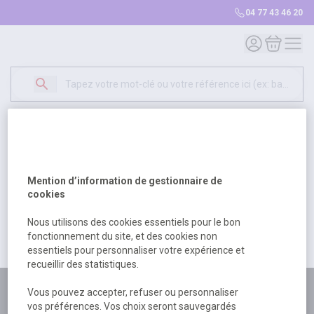
04 77 43 46 20
Mon compte
Mon panie
Erreur Serveur...
500
Un problème serveur est survenu. Veuillez nous
Mention d’information de gestionnaire de
excuser pour la gêne occasionée.
cookies
Nous utilisons des cookies essentiels pour le bon
fonctionnement du site, et des cookies non
Retour
Retour à l'accueil
essentiels pour personnaliser votre expérience et
recueillir des statistiques.
Plus de 180 personnes
Vous pouvez accepter, refuser ou personnaliser
vos préférences. Vos choix seront sauvegardés
à votre écoute