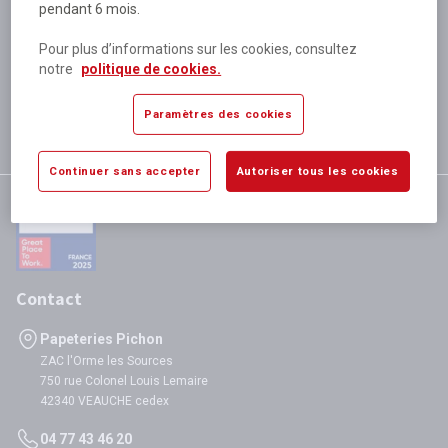
pendant 6 mois.
Plus de 80 000 références
disponibles
Pour plus d’informations sur les cookies, consultez
Expédition le jour même
notre
politique de cookies.
si validation avant 12h
Garantie
Paramètres des cookies
satisfaction totale
Continuer sans accepter
Autoriser tous les cookies
Contact
Papeteries Pichon
ZAC l'Orme les Sources
750 rue Colonel Louis Lemaire
42340 VEAUCHE cedex
04 77 43 46 20