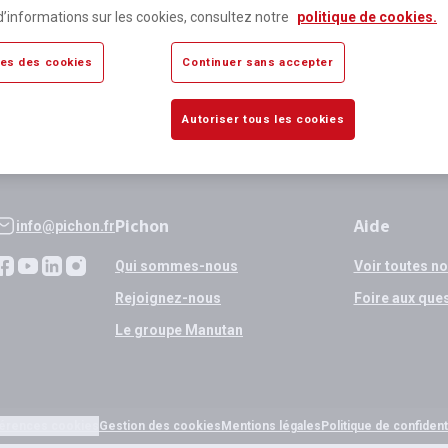
lus de 80 000 références
Expédition
d’informations sur les cookies, consultez notre
politique de cookies.
sponibles
si validation
es des cookies
Continuer sans accepter
Autoriser tous les cookies
Pichon
Aide
info@pichon.fr
Qui sommes-nous
Voir toutes n
Rejoignez-nous
Foire aux que
Le groupe Manutan
érences cookies
Gestion des cookies
Mentions légales
Politique de confidenti