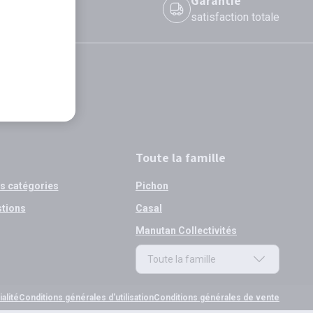
 le jour même
Garantie
 avant 12h
satisfaction totale
Toute la famille
os catégories
Pichon
stions
Casal
Manutan Collectivités
Toute la famille
Toute la famille
alité
Conditions générales d'utilisation
Conditions générales de vente