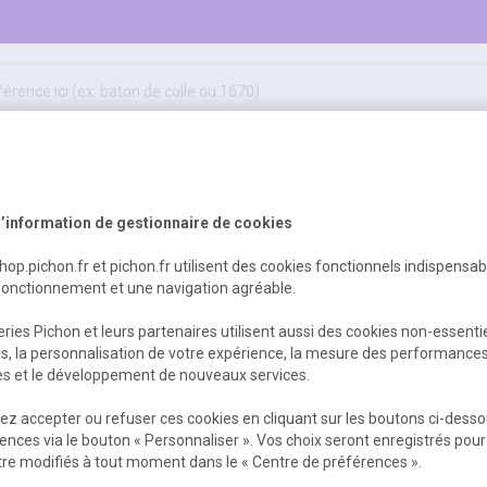
50
ifs
jeux éducatifs & pédagogiques
sport & motricité
Erreur Serveur...
hygiène, sécurité, 1er secours
outils, travaux & entretien
’information de gestionnaire de cookies
shop.pichon.fr et pichon.fr utilisent des cookies fonctionnels indispensa
fonctionnement et une navigation agréable.
 est survenu. Veuillez nous excuser pour
ries Pichon et leurs partenaires utilisent aussi des cookies non-essenti
es, la personnalisation de votre expérience, la mesure des performance
res et le développement de nouveaux services.
Retour
Retour à l'accueil
z accepter ou refuser ces cookies en cliquant sur les boutons ci-desso
ences via le bouton « Personnaliser ». Vos choix seront enregistrés pour
re modifiés à tout moment dans le « Centre de préférences ».