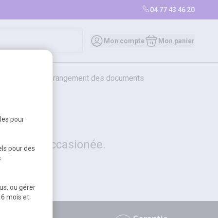
04 77 43 46 20
0
Mon compte
Mon panier
bureautique et rangement des documents
restauration
librairie
librairie
bles pour
 la gêne occasionée.
els pour des
s
us, ou gérer
 6 mois et