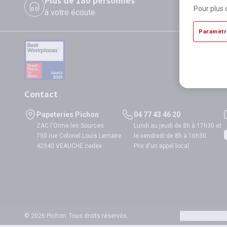
Plus de 180 personnes
P
Pour plus 
à votre écoute
di
Paramètr
Contact
Papeteries Pichon
04 77 43 46 20
ZAC l'Orme les Sources
Lundi au jeudi de 8h à 17h30 et
750 rue Colonel Louis Lemaire
le vendredi de 8h à 16h30
42340 VEAUCHE cedex
Prix d'un appel local
© 2026 Pichon. Tous droits réservés.
Gérer mes préf