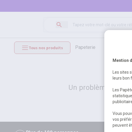
papeterie
loisirs créat
Tous nos produits
mobilier et équipements
Mention d
Les sites 
leurs bon 
Un problème serveur
Les Papète
statistiqu
publicitai
Vous pouve
vos préfér
peuvent êt