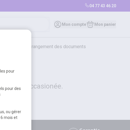
04 77 43 46 20
0
Mon compte
Mon panier
bureautique et rangement des documents
restauration
librairie
librairie
bles pour
 la gêne occasionée.
els pour des
s
us, ou gérer
 6 mois et