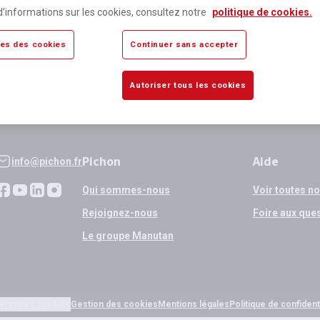
lus de 80 000 références
Expédition
d’informations sur les cookies, consultez notre
politique de cookies.
sponibles
si validation
es des cookies
Continuer sans accepter
Autoriser tous les cookies
Pichon
Aide
info@pichon.fr
Qui sommes-nous
Voir toutes n
Rejoignez-nous
Foire aux que
Le groupe Manutan
érences cookies
Gestion des cookies
Mentions légales
Politique de confidenti