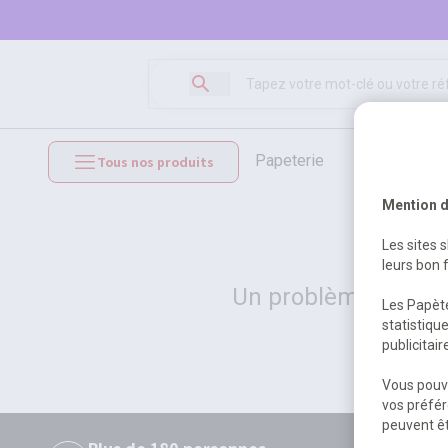
papeterie
loisirs créat
Tous nos produits
mobilier et équipements
Mention d
Les sites 
leurs bon 
Un problème serveur
Les Papète
statistiqu
publicitai
Vous pouve
vos préfér
peuvent êt