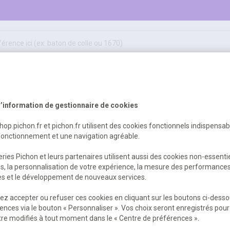
50
ifs
jeux éducatifs & pédagogiques
sport & motricité
Erreur Serveur...
hygiène, sécurité, 1er secours
outils, travaux & entretien
’information de gestionnaire de cookies
shop.pichon.fr et pichon.fr utilisent des cookies fonctionnels indispensa
fonctionnement et une navigation agréable.
 est survenu. Veuillez nous excuser pour
ries Pichon et leurs partenaires utilisent aussi des cookies non-essenti
es, la personnalisation de votre expérience, la mesure des performance
res et le développement de nouveaux services.
Retour
Retour à l'accueil
z accepter ou refuser ces cookies en cliquant sur les boutons ci-desso
ences via le bouton « Personnaliser ». Vos choix seront enregistrés pour
re modifiés à tout moment dans le « Centre de préférences ».