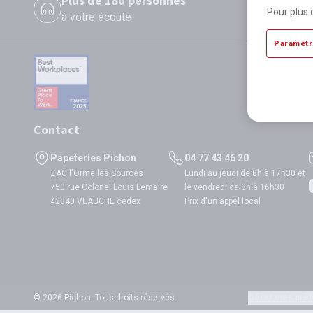
Plus de 180 personnes
P
Pour plus 
à votre écoute
di
Paramètr
Contact
Papeteries Pichon
04 77 43 46 20
ZAC l'Orme les Sources
Lundi au jeudi de 8h à 17h30 et
750 rue Colonel Louis Lemaire
le vendredi de 8h à 16h30
42340 VEAUCHE cedex
Prix d'un appel local
© 2026 Pichon. Tous droits réservés.
Gérer mes préf