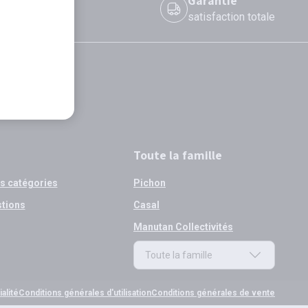
 le jour même
Garantie
 avant 12h
satisfaction totale
Toute la famille
os catégories
Pichon
stions
Casal
Manutan Collectivités
Toute la famille
Toute la famille
alité
Conditions générales d'utilisation
Conditions générales de vente