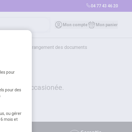
04 77 43 46 20
0
Mon compte
Mon panier
bureautique et rangement des documents
restauration
librairie
librairie
bles pour
 la gêne occasionée.
els pour des
s
us, ou gérer
 6 mois et