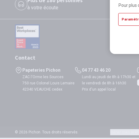
Plus de 180 personnes
P
Pour plus 
à votre écoute
di
Paramètr
Contact
Papeteries Pichon
04 77 43 46 20
ZAC l'Orme les Sources
Lundi au jeudi de 8h à 17h30 et
750 rue Colonel Louis Lemaire
le vendredi de 8h à 16h30
42340 VEAUCHE cedex
Prix d'un appel local
© 2026 Pichon. Tous droits réservés.
Gérer mes préf