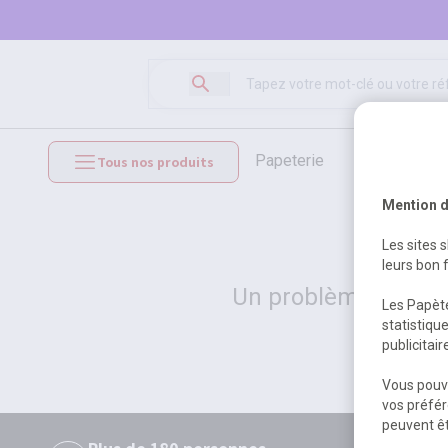
papeterie
loisirs créat
Tous nos produits
mobilier et équipements
Mention d
Les sites 
leurs bon 
Un problème serveur
Les Papète
statistiqu
publicitai
Vous pouve
vos préfér
peuvent êt