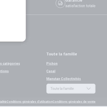
 le jour même
Garantie
 avant 12h
satisfaction totale
Toute la famille
os catégories
Pichon
stions
Casal
Manutan Collectivités
Toute la famille
Toute la famille
alité
Conditions générales d'utilisation
Conditions générales de vente