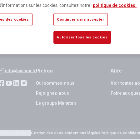
lus de 80 000 références
Expédition
d’informations sur les cookies, consultez notre
politique de cookies.
sponibles
si validation
es des cookies
Continuer sans accepter
Autoriser tous les cookies
Pichon
Aide
info@pichon.fr
Qui sommes-nous
Voir toutes n
Rejoignez-nous
Foire aux que
Le groupe Manutan
érences cookies
Gestion des cookies
Mentions légales
Politique de confidenti