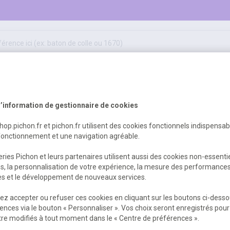
50
ifs
jeux éducatifs & pédagogiques
sport & motricité
Erreur Serveur...
hygiène, sécurité, 1er secours
outils, travaux & entretien
’information de gestionnaire de cookies
shop.pichon.fr et pichon.fr utilisent des cookies fonctionnels indispensa
fonctionnement et une navigation agréable.
 est survenu. Veuillez nous excuser pour
ries Pichon et leurs partenaires utilisent aussi des cookies non-essenti
es, la personnalisation de votre expérience, la mesure des performance
res et le développement de nouveaux services.
Retour
Retour à l'accueil
z accepter ou refuser ces cookies en cliquant sur les boutons ci-desso
ences via le bouton « Personnaliser ». Vos choix seront enregistrés pour
re modifiés à tout moment dans le « Centre de préférences ».