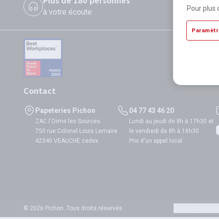
Plus de 180 personnes
P
Pour plus 
à votre écoute
di
Paramètr
Contact
Papeteries Pichon
04 77 43 46 20
ZAC l'Orme les Sources
Lundi au jeudi de 8h à 17h30 et
750 rue Colonel Louis Lemaire
le vendredi de 8h à 16h30
42340 VEAUCHE cedex
Prix d'un appel local
© 2026 Pichon. Tous droits réservés.
Gérer mes préf