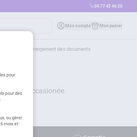
04 77 43 46 20
0
Mon compte
Mon panier
bureautique et rangement des documents
restauration
librairie
librairie
bles pour
 la gêne occasionée.
els pour des
s
us, ou gérer
 6 mois et