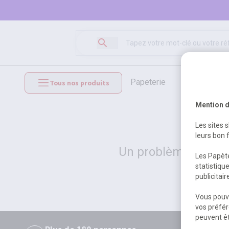
papeterie
loisirs créat
Tous nos produits
mobilier et équipements
Mention d
Les sites 
leurs bon 
Un problème serveur
Les Papète
statistiqu
publicitai
Vous pouve
vos préfér
peuvent êt