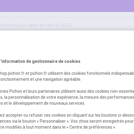
50
ifs
jeux éducatifs & pédagogiques
sport & motricité
Erreur Serveur...
hygiène, sécurité, 1er secours
outils, travaux & entretien
’information de gestionnaire de cookies
shop.pichon.fr et pichon.fr utilisent des cookies fonctionnels indispensa
fonctionnement et une navigation agréable.
 est survenu. Veuillez nous excuser pour
ries Pichon et leurs partenaires utilisent aussi des cookies non-essenti
es, la personnalisation de votre expérience, la mesure des performance
res et le développement de nouveaux services.
Retour
Retour à l'accueil
z accepter ou refuser ces cookies en cliquant sur les boutons ci-desso
ences via le bouton « Personnaliser ». Vos choix seront enregistrés pour
re modifiés à tout moment dans le « Centre de préférences ».