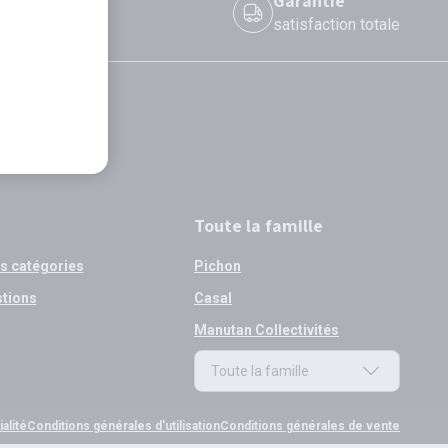
 le jour même
Garantie
 avant 12h
satisfaction totale
Toute la famille
os catégories
Pichon
stions
Casal
Manutan Collectivités
Toute la famille
Toute la famille
alité
Conditions générales d'utilisation
Conditions générales de vente