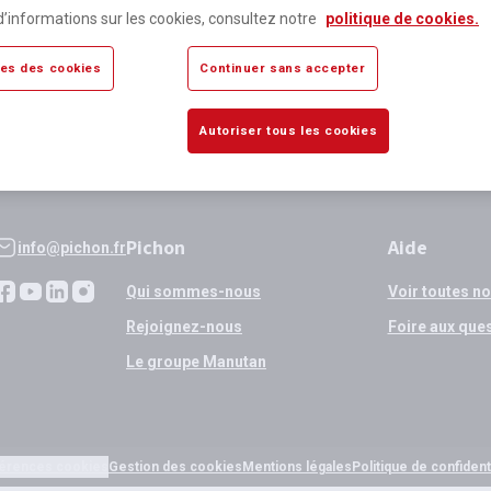
lus de 80 000 références
Expédition
d’informations sur les cookies, consultez notre
politique de cookies.
sponibles
si validation
es des cookies
Continuer sans accepter
Autoriser tous les cookies
Pichon
Aide
info@pichon.fr
Qui sommes-nous
Voir toutes n
Rejoignez-nous
Foire aux que
Le groupe Manutan
érences cookies
Gestion des cookies
Mentions légales
Politique de confidenti