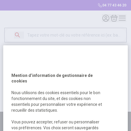
04 77 43 46 20
Mon compte
Mon panie
Erreur Serveur...
500
Un problème serveur est survenu. Veuillez nous
Mention d’information de gestionnaire de
excuser pour la gêne occasionée.
cookies
Nous utilisons des cookies essentiels pour le bon
fonctionnement du site, et des cookies non
Retour
Retour à l'accueil
essentiels pour personnaliser votre expérience et
recueillir des statistiques.
Plus de 180 personnes
Vous pouvez accepter, refuser ou personnaliser
vos préférences. Vos choix seront sauvegardés
à votre écoute