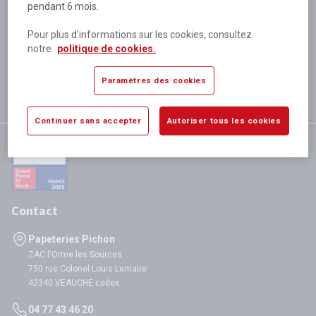
pendant 6 mois.
Plus de 80 000 références
disponibles
Pour plus d’informations sur les cookies, consultez
Expédition le jour même
notre
politique de cookies.
si validation avant 12h
Garantie
Paramètres des cookies
satisfaction totale
Continuer sans accepter
Autoriser tous les cookies
Contact
Papeteries Pichon
ZAC l'Orme les Sources
750 rue Colonel Louis Lemaire
42340 VEAUCHE cedex
04 77 43 46 20