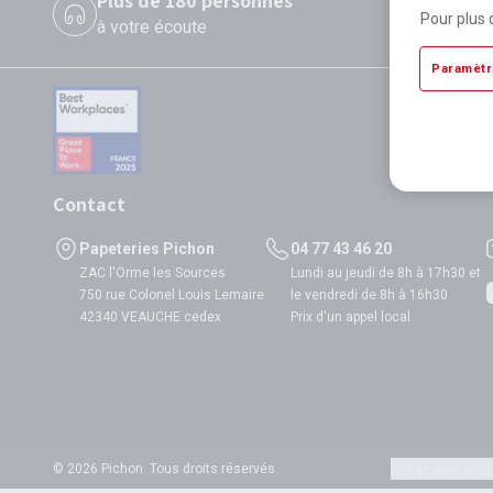
Plus de 180 personnes
P
Pour plus 
à votre écoute
di
Paramètr
Contact
Papeteries Pichon
04 77 43 46 20
ZAC l'Orme les Sources
Lundi au jeudi de 8h à 17h30 et
750 rue Colonel Louis Lemaire
le vendredi de 8h à 16h30
42340 VEAUCHE cedex
Prix d'un appel local
© 2026 Pichon. Tous droits réservés.
Gérer mes préf