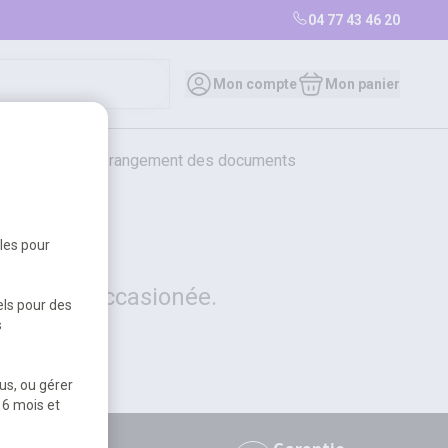
04 77 43 46 20
0
Mon compte
Mon panier
bureautique et rangement des documents
restauration
librairie
librairie
bles pour
 la gêne occasionée.
els pour des
s
us, ou gérer
 6 mois et