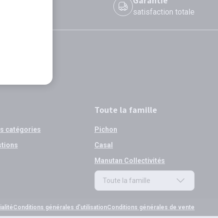
 le jour même
Garantie
 avant 12h
satisfaction totale
Toute la famille
os catégories
Pichon
stions
Casal
Manutan Collectivités
Toute la famille
Toute la famille
alité
Conditions générales d'utilisation
Conditions générales de vente