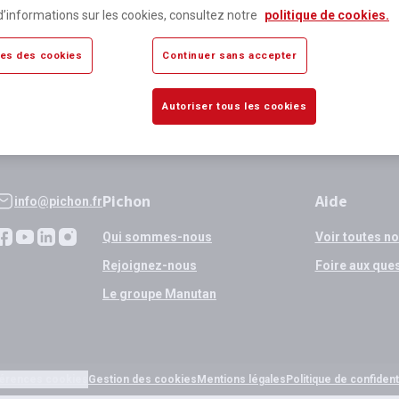
lus de 80 000 références
Expédition
d’informations sur les cookies, consultez notre
politique de cookies.
sponibles
si validation
es des cookies
Continuer sans accepter
Autoriser tous les cookies
Pichon
Aide
info@pichon.fr
Qui sommes-nous
Voir toutes n
Rejoignez-nous
Foire aux que
Le groupe Manutan
érences cookies
Gestion des cookies
Mentions légales
Politique de confidenti