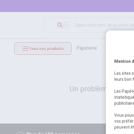
papeterie
loisirs créat
Tous nos produits
mobilier et équipements
Mention d
Les sites 
leurs bon 
Un problème serveur
Les Papète
statistiqu
publicitai
Vous pouve
vos préfér
peuvent êt