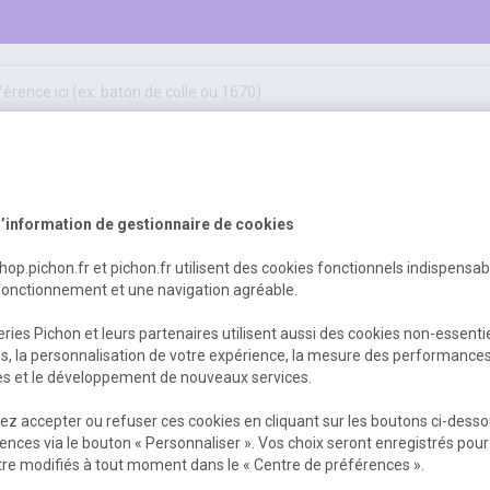
50
ifs
jeux éducatifs & pédagogiques
sport & motricité
Erreur Serveur...
hygiène, sécurité, 1er secours
outils, travaux & entretien
’information de gestionnaire de cookies
shop.pichon.fr et pichon.fr utilisent des cookies fonctionnels indispensa
fonctionnement et une navigation agréable.
 est survenu. Veuillez nous excuser pour
ries Pichon et leurs partenaires utilisent aussi des cookies non-essenti
es, la personnalisation de votre expérience, la mesure des performance
res et le développement de nouveaux services.
Retour
Retour à l'accueil
z accepter ou refuser ces cookies en cliquant sur les boutons ci-desso
ences via le bouton « Personnaliser ». Vos choix seront enregistrés pour
re modifiés à tout moment dans le « Centre de préférences ».