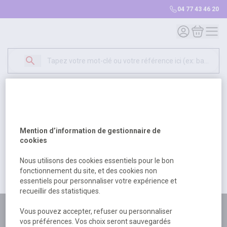
04 77 43 46 20
Mon compte
Mon panie
Erreur Serveur...
500
Un problème serveur est survenu. Veuillez nous
Mention d’information de gestionnaire de
excuser pour la gêne occasionée.
cookies
Nous utilisons des cookies essentiels pour le bon
fonctionnement du site, et des cookies non
Retour
Retour à l'accueil
essentiels pour personnaliser votre expérience et
recueillir des statistiques.
Plus de 180 personnes
Vous pouvez accepter, refuser ou personnaliser
vos préférences. Vos choix seront sauvegardés
à votre écoute