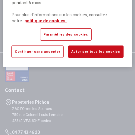
pendant 6 mois.
Plus de 80 000 références
disponibles
Pour plus d’informations sur les cookies, consultez
Expédition le jour même
notre
politique de cookies.
si validation avant 12h
Garantie
Paramètres des cookies
satisfaction totale
Continuer sans accepter
Autoriser tous les cookies
Contact
Papeteries Pichon
ZAC l'Orme les Sources
750 rue Colonel Louis Lemaire
42340 VEAUCHE cedex
04 77 43 46 20