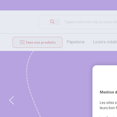
papeterie
loisirs créat
Tous nos produits
mobilier et équipements
Mention d
Les sites 
leurs bon 