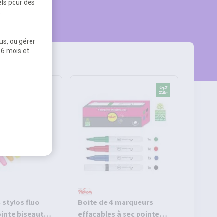
els pour des
s
us, ou gérer
 6 mois et
 stylos fluo
Boite de 4 marqueurs
ointe biseautée
effaçables à sec pointe