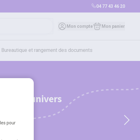
04 77 43 46 20
Mon compte
Mon panier
bureautique et rangement des documents
restauration
librairie
librairie
ts de l'univers
iques
bles pour