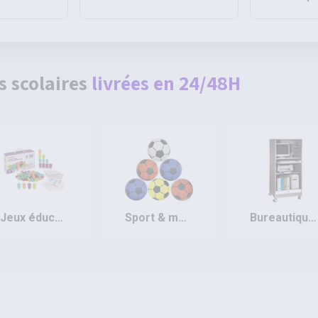
120g NF 44 - Pichon
- Pichon
s scolaires
livrées en 24/48H
jeux éducatifs & pédagogiques
sport & motricité
bureautique et rangement des documents