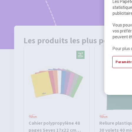
Les Papète
statistiqu
publicitai
Vous pouve
vos préfér
peuvent êt
Les produits les plus populair
Pour plus 
Paramètr
Cahier polypropylène 48
Reliure plastiq
pages Seyes 17x22 cm
30 volets 40 mi