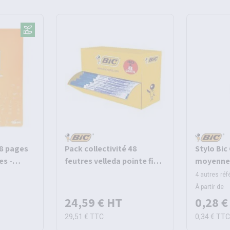
48 pages
Pack collectivité 48
Stylo Bic
es -
feutres velleda pointe fine
moyenne 
encre bleue - Bic
4 autres ré
À partir de
24,59 €
HT
0,28 €
29,51 €
TTC
0,34 €
TT