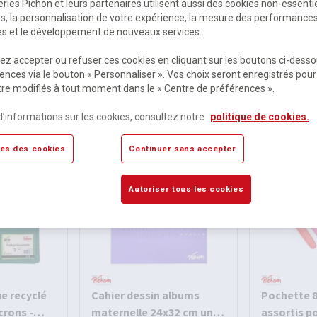
ries Pichon et leurs partenaires utilisent aussi des cookies non-essenti
es, la personnalisation de votre expérience, la mesure des performance
res et le développement de nouveaux services.
z accepter ou refuser ces cookies en cliquant sur les boutons ci-desso
ences via le bouton « Personnaliser ». Vos choix seront enregistrés pour
re modifiés à tout moment dans le « Centre de préférences ».
es
d’informations sur les cookies, consultez notre
politique de cookies.
es des cookies
Continuer sans accepter
Autoriser tous les cookies
ue recyclé
Cahier dessin albums
Pochette 8
crons -
maternelle 24x32 cm uni
assortis p