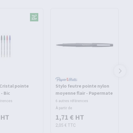
 Cristal pointe
Stylo feutre pointe nylon
- Bic
moyenne flair - Papermate
férences
6 autres références
1
À partir de
À
HT
1,71 €
HT
C
2,05 €
TTC
2