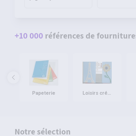
80g - Pichon
Pichon
+10 000
références de fourniture
papeterie
loisirs créatifs
Notre sélection