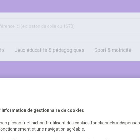
ifs
jeux éducatifs & pédagogiques
sport & motricité
hygiène, sécurité, 1er secours
outils, travaux & entretien
Retrouvez tous nos produi
Jeux éducatifs & pédagog
’information de gestionnaire de cookies
shop.pichon.fr et pichon.fr utilisent des cookies fonctionnels indispensa
Je découvre le catalogue
fonctionnement et une navigation agréable.