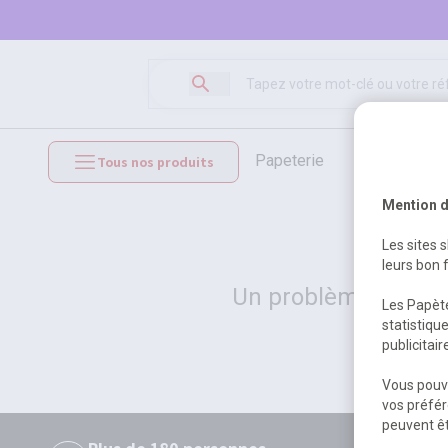
papeterie
loisirs créat
Tous nos produits
mobilier et équipements
Mention d
Les sites 
leurs bon 
Un problème serveur
Les Papète
statistiqu
publicitai
Vous pouve
vos préfér
peuvent êt