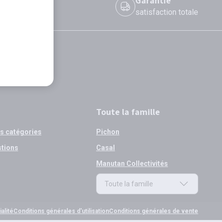
 le jour même
Garantie
 avant 12h
satisfaction totale
Toute la famille
os catégories
Pichon
stions
Casal
Manutan Collectivités
Toute la famille
Toute la famille
alité
Conditions générales d'utilisation
Conditions générales de vente