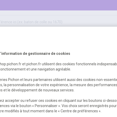
50
ifs
jeux éducatifs & pédagogiques
sport & motricité
Erreur Serveur...
hygiène, sécurité, 1er secours
outils, travaux & entretien
’information de gestionnaire de cookies
shop.pichon.fr et pichon.fr utilisent des cookies fonctionnels indispensa
fonctionnement et une navigation agréable.
 est survenu. Veuillez nous excuser pour
ries Pichon et leurs partenaires utilisent aussi des cookies non-essenti
es, la personnalisation de votre expérience, la mesure des performance
res et le développement de nouveaux services.
Retour
Retour à l'accueil
z accepter ou refuser ces cookies en cliquant sur les boutons ci-desso
ences via le bouton « Personnaliser ». Vos choix seront enregistrés pour
re modifiés à tout moment dans le « Centre de préférences ».