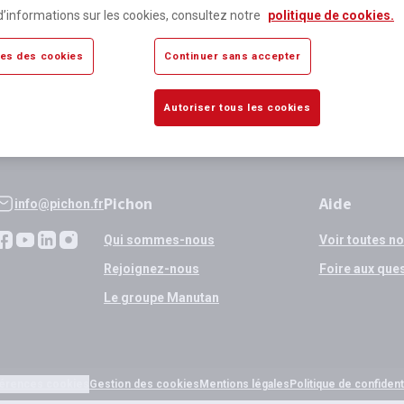
lus de 80 000 références
Expédition
d’informations sur les cookies, consultez notre
politique de cookies.
sponibles
si validation
es des cookies
Continuer sans accepter
Autoriser tous les cookies
Pichon
Aide
info@pichon.fr
Qui sommes-nous
Voir toutes n
Rejoignez-nous
Foire aux que
Le groupe Manutan
érences cookies
Gestion des cookies
Mentions légales
Politique de confidenti