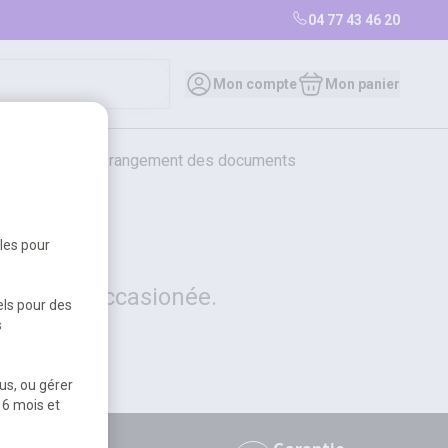
04 77 43 46 20
0
Mon compte
Mon panier
bureautique et rangement des documents
restauration
librairie
librairie
bles pour
 la gêne occasionée.
els pour des
s
us, ou gérer
 6 mois et