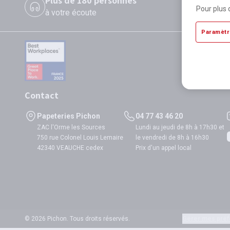
Plus de 180 personnes
P
Pour plus 
à votre écoute
di
Paramètr
Contact
Papeteries Pichon
04 77 43 46 20
ZAC l'Orme les Sources
Lundi au jeudi de 8h à 17h30 et
750 rue Colonel Louis Lemaire
le vendredi de 8h à 16h30
42340 VEAUCHE cedex
Prix d'un appel local
© 2026 Pichon. Tous droits réservés.
Gérer mes préf