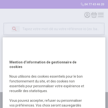
04 77 43 46 20
Mon compte
Mon panie
Erreur Serveur...
500
Un problème serveur est survenu. Veuillez nous
Mention d’information de gestionnaire de
excuser pour la gêne occasionée.
cookies
Nous utilisons des cookies essentiels pour le bon
fonctionnement du site, et des cookies non
Retour
Retour à l'accueil
essentiels pour personnaliser votre expérience et
recueillir des statistiques.
Plus de 180 personnes
Vous pouvez accepter, refuser ou personnaliser
vos préférences. Vos choix seront sauvegardés
à votre écoute