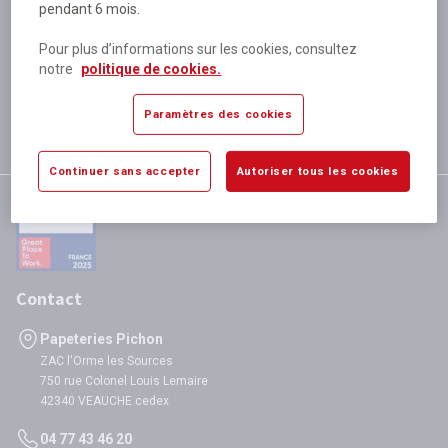
pendant 6 mois.
Plus de 80 000 références
disponibles
Pour plus d’informations sur les cookies, consultez
Expédition le jour même
notre
politique de cookies.
si validation avant 12h
Garantie
Paramètres des cookies
satisfaction totale
Continuer sans accepter
Autoriser tous les cookies
Contact
Papeteries Pichon
ZAC l'Orme les Sources
750 rue Colonel Louis Lemaire
42340 VEAUCHE cedex
04 77 43 46 20