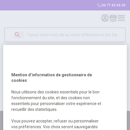
04 77 43 46 20
Mon compte
Mon panie
Erreur Serveur...
500
Un problème serveur est survenu. Veuillez nous
Mention d’information de gestionnaire de
excuser pour la gêne occasionée.
cookies
Nous utilisons des cookies essentiels pour le bon
fonctionnement du site, et des cookies non
Retour
Retour à l'accueil
essentiels pour personnaliser votre expérience et
recueillir des statistiques.
Plus de 180 personnes
Vous pouvez accepter, refuser ou personnaliser
vos préférences. Vos choix seront sauvegardés
à votre écoute