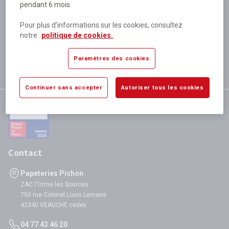
pendant 6 mois.
Plus de 80 000 références
disponibles
Pour plus d’informations sur les cookies, consultez
Expédition le jour même
notre
politique de cookies.
si validation avant 12h
Garantie
Paramètres des cookies
satisfaction totale
Continuer sans accepter
Autoriser tous les cookies
Contact
Papeteries Pichon
ZAC l'Orme les Sources
750 rue Colonel Louis Lemaire
42340 VEAUCHE cedex
04 77 43 46 20