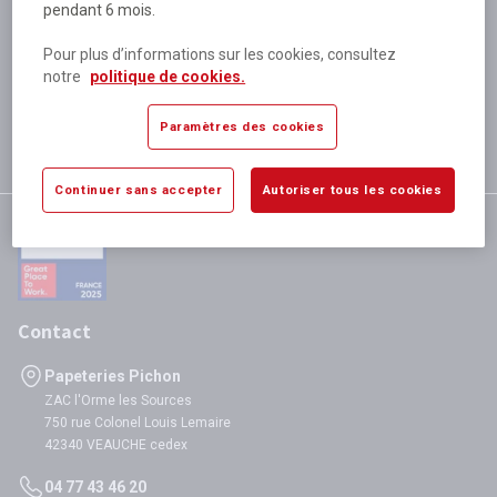
pendant 6 mois.
Plus de 80 000 références
disponibles
Pour plus d’informations sur les cookies, consultez
Expédition le jour même
notre
politique de cookies.
si validation avant 12h
Garantie
Paramètres des cookies
satisfaction totale
Continuer sans accepter
Autoriser tous les cookies
Contact
Papeteries Pichon
ZAC l'Orme les Sources
750 rue Colonel Louis Lemaire
42340 VEAUCHE cedex
04 77 43 46 20