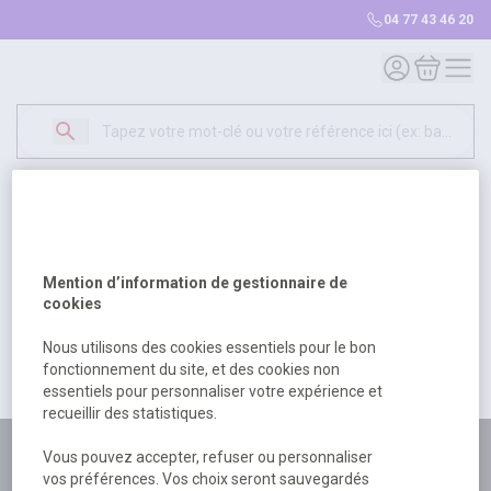
04 77 43 46 20
Mon compte
Mon panie
Erreur Serveur...
500
Un problème serveur est survenu. Veuillez nous
Mention d’information de gestionnaire de
excuser pour la gêne occasionée.
cookies
Nous utilisons des cookies essentiels pour le bon
fonctionnement du site, et des cookies non
Retour
Retour à l'accueil
essentiels pour personnaliser votre expérience et
recueillir des statistiques.
Plus de 180 personnes
Vous pouvez accepter, refuser ou personnaliser
vos préférences. Vos choix seront sauvegardés
à votre écoute