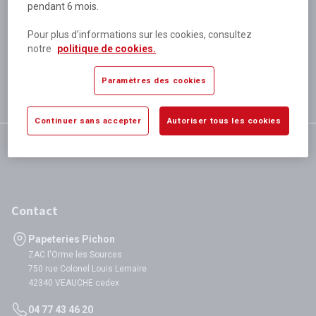
pendant 6 mois.
Plus de 80 000 références
disponibles
Pour plus d’informations sur les cookies, consultez
Expédition le jour même
notre
politique de cookies.
si validation avant 12h
Garantie
Paramètres des cookies
satisfaction totale
Continuer sans accepter
Autoriser tous les cookies
Contact
Papeteries Pichon
ZAC l'Orme les Sources
750 rue Colonel Louis Lemaire
42340 VEAUCHE cedex
04 77 43 46 20