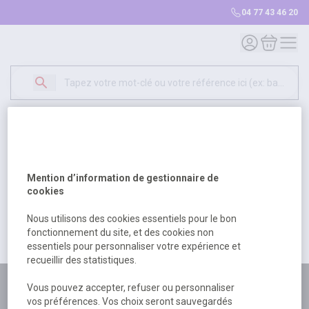
04 77 43 46 20
Mon compte
Mon panie
Erreur Serveur...
500
Un problème serveur est survenu. Veuillez nous
Mention d’information de gestionnaire de
excuser pour la gêne occasionée.
cookies
Nous utilisons des cookies essentiels pour le bon
fonctionnement du site, et des cookies non
Retour
Retour à l'accueil
essentiels pour personnaliser votre expérience et
recueillir des statistiques.
Plus de 180 personnes
Vous pouvez accepter, refuser ou personnaliser
vos préférences. Vos choix seront sauvegardés
à votre écoute