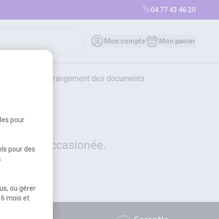
04 77 43 46 20
0
Mon compte
Mon panier
bureautique et rangement des documents
restauration
librairie
librairie
bles pour
 la gêne occasionée.
els pour des
s
us, ou gérer
 6 mois et