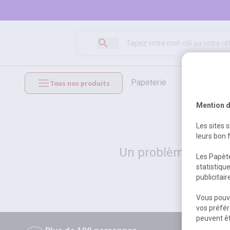
papeterie
loisirs créat
Tous nos produits
mobilier et équipements
Mention d
Les sites 
leurs bon 
Un problème serveur
Les Papète
statistiqu
publicitai
Vous pouve
vos préfér
peuvent êt