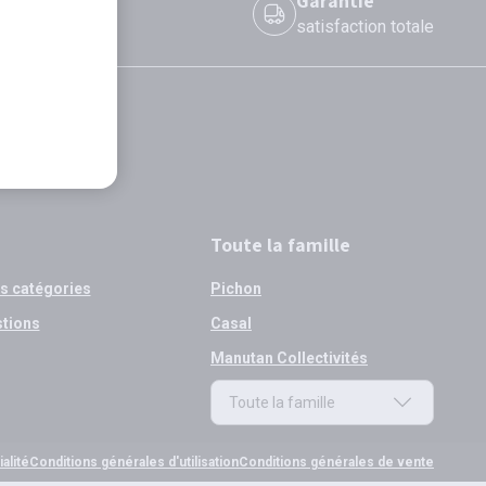
 le jour même
Garantie
 avant 12h
satisfaction totale
Toute la famille
os catégories
Pichon
stions
Casal
Manutan Collectivités
Toute la famille
Toute la famille
alité
Conditions générales d'utilisation
Conditions générales de vente