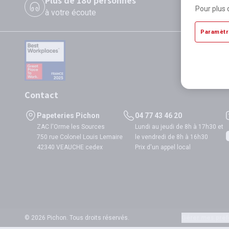
Plus de 180 personnes
P
Pour plus 
à votre écoute
di
Paramètr
Contact
Papeteries Pichon
04 77 43 46 20
ZAC l'Orme les Sources
Lundi au jeudi de 8h à 17h30 et
750 rue Colonel Louis Lemaire
le vendredi de 8h à 16h30
42340 VEAUCHE cedex
Prix d'un appel local
© 2026 Pichon. Tous droits réservés.
Gérer mes préf