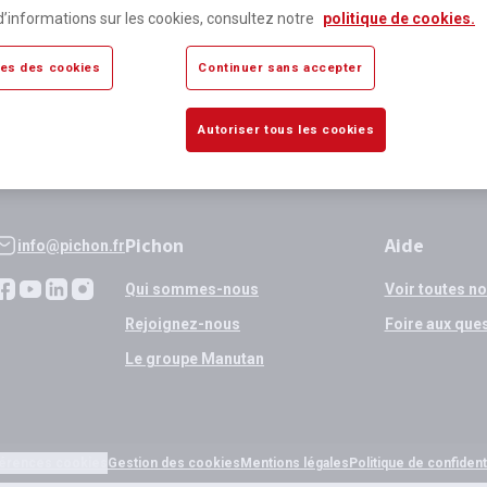
lus de 80 000 références
Expédition
d’informations sur les cookies, consultez notre
politique de cookies.
sponibles
si validation
es des cookies
Continuer sans accepter
Autoriser tous les cookies
Pichon
Aide
info@pichon.fr
Qui sommes-nous
Voir toutes n
Rejoignez-nous
Foire aux que
Le groupe Manutan
érences cookies
Gestion des cookies
Mentions légales
Politique de confidenti