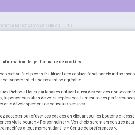
50
ifs
jeux éducatifs & pédagogiques
sport & motricité
Erreur Serveur...
hygiène, sécurité, 1er secours
outils, travaux & entretien
’information de gestionnaire de cookies
shop.pichon.fr et pichon.fr utilisent des cookies fonctionnels indispensa
fonctionnement et une navigation agréable.
 est survenu. Veuillez nous excuser pour
ries Pichon et leurs partenaires utilisent aussi des cookies non-essenti
es, la personnalisation de votre expérience, la mesure des performance
res et le développement de nouveaux services.
Retour
Retour à l'accueil
z accepter ou refuser ces cookies en cliquant sur les boutons ci-desso
ences via le bouton « Personnaliser ». Vos choix seront enregistrés pour
re modifiés à tout moment dans le « Centre de préférences ».