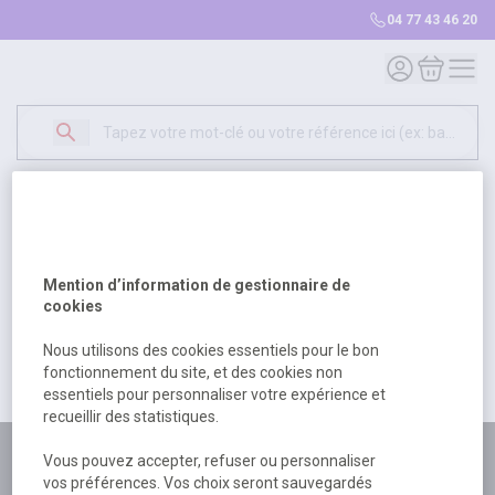
04 77 43 46 20
Mon compte
Mon panie
Erreur Serveur...
500
Un problème serveur est survenu. Veuillez nous
Mention d’information de gestionnaire de
excuser pour la gêne occasionée.
cookies
Nous utilisons des cookies essentiels pour le bon
fonctionnement du site, et des cookies non
Retour
Retour à l'accueil
essentiels pour personnaliser votre expérience et
recueillir des statistiques.
Plus de 180 personnes
Vous pouvez accepter, refuser ou personnaliser
vos préférences. Vos choix seront sauvegardés
à votre écoute