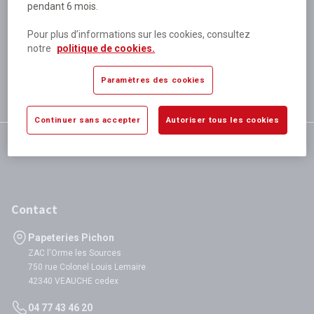
pendant 6 mois.
Plus de 80 000 références
disponibles
Pour plus d’informations sur les cookies, consultez
Expédition le jour même
notre
politique de cookies.
si validation avant 12h
Garantie
Paramètres des cookies
satisfaction totale
Continuer sans accepter
Autoriser tous les cookies
Contact
Papeteries Pichon
ZAC l'Orme les Sources
750 rue Colonel Louis Lemaire
42340 VEAUCHE cedex
04 77 43 46 20