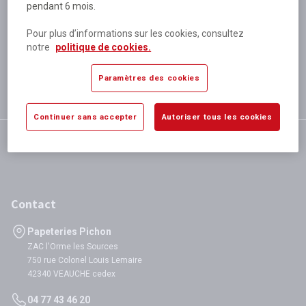
pendant 6 mois.
Plus de 80 000 références
disponibles
Pour plus d’informations sur les cookies, consultez
Expédition le jour même
notre
politique de cookies.
si validation avant 12h
Garantie
Paramètres des cookies
satisfaction totale
Continuer sans accepter
Autoriser tous les cookies
Contact
Papeteries Pichon
ZAC l'Orme les Sources
750 rue Colonel Louis Lemaire
42340 VEAUCHE cedex
04 77 43 46 20