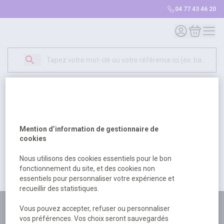
04 77 43 46 20
Mon compte
Mon panie
Erreur Serveur...
500
Un problème serveur est survenu. Veuillez nous
Mention d’information de gestionnaire de
excuser pour la gêne occasionée.
cookies
Nous utilisons des cookies essentiels pour le bon
fonctionnement du site, et des cookies non
Retour
Retour à l'accueil
essentiels pour personnaliser votre expérience et
recueillir des statistiques.
Plus de 180 personnes
Vous pouvez accepter, refuser ou personnaliser
vos préférences. Vos choix seront sauvegardés
à votre écoute