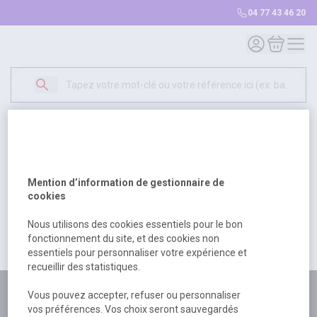
04 77 43 46 20
Mon compte
Mon panie
Erreur Serveur...
500
Un problème serveur est survenu. Veuillez nous
Mention d’information de gestionnaire de
excuser pour la gêne occasionée.
cookies
Nous utilisons des cookies essentiels pour le bon
fonctionnement du site, et des cookies non
Retour
Retour à l'accueil
essentiels pour personnaliser votre expérience et
recueillir des statistiques.
Plus de 180 personnes
Vous pouvez accepter, refuser ou personnaliser
vos préférences. Vos choix seront sauvegardés
à votre écoute