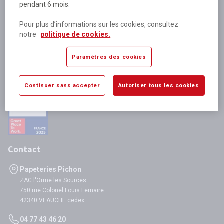
pendant 6 mois.
Plus de 80 000 références
disponibles
Pour plus d’informations sur les cookies, consultez
Expédition le jour même
notre
politique de cookies.
si validation avant 12h
Garantie
Paramètres des cookies
satisfaction totale
Continuer sans accepter
Autoriser tous les cookies
Contact
Papeteries Pichon
ZAC l'Orme les Sources
750 rue Colonel Louis Lemaire
42340 VEAUCHE cedex
04 77 43 46 20