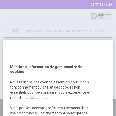
04 77 43 46 20
Mon compte
Mon panie
Erreur Serveur...
500
Un problème serveur est survenu. Veuillez nous
Mention d’information de gestionnaire de
excuser pour la gêne occasionée.
cookies
Nous utilisons des cookies essentiels pour le bon
fonctionnement du site, et des cookies non
Retour
Retour à l'accueil
essentiels pour personnaliser votre expérience et
recueillir des statistiques.
Plus de 180 personnes
Vous pouvez accepter, refuser ou personnaliser
vos préférences. Vos choix seront sauvegardés
à votre écoute