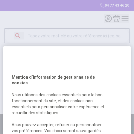
04 77 43 46 20
Mon compte
Mon panie
Erreur Serveur...
500
Un problème serveur est survenu. Veuillez nous
Mention d’information de gestionnaire de
excuser pour la gêne occasionée.
cookies
Nous utilisons des cookies essentiels pour le bon
fonctionnement du site, et des cookies non
Retour
Retour à l'accueil
essentiels pour personnaliser votre expérience et
recueillir des statistiques.
Plus de 180 personnes
Vous pouvez accepter, refuser ou personnaliser
vos préférences. Vos choix seront sauvegardés
à votre écoute