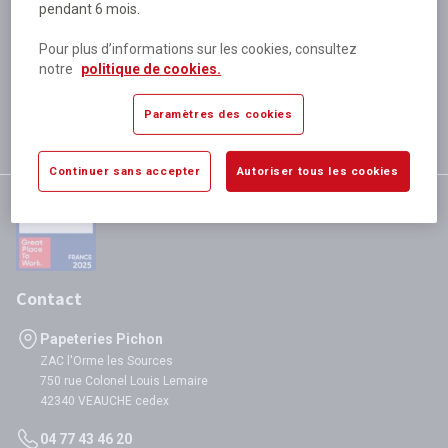
pendant 6 mois.
Plus de 80 000 références
disponibles
Pour plus d’informations sur les cookies, consultez
Expédition le jour même
notre
politique de cookies.
si validation avant 12h
Garantie
Paramètres des cookies
satisfaction totale
Continuer sans accepter
Autoriser tous les cookies
Contact
Papeteries Pichon
ZAC l'Orme les Sources
750 rue Colonel Louis Lemaire
42340 VEAUCHE cedex
04 77 43 46 20