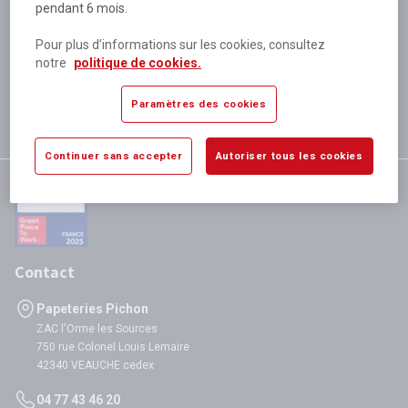
pendant 6 mois.
Plus de 80 000 références
disponibles
Pour plus d’informations sur les cookies, consultez
Expédition le jour même
notre
politique de cookies.
si validation avant 12h
Garantie
Paramètres des cookies
satisfaction totale
Continuer sans accepter
Autoriser tous les cookies
Contact
Papeteries Pichon
ZAC l'Orme les Sources
750 rue Colonel Louis Lemaire
42340 VEAUCHE cedex
04 77 43 46 20