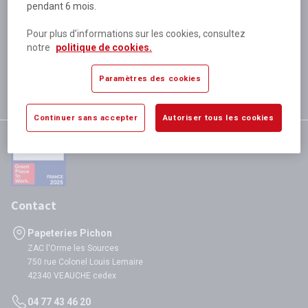
pendant 6 mois.
Plus de 80 000 références
disponibles
Pour plus d’informations sur les cookies, consultez
Expédition le jour même
notre
politique de cookies.
si validation avant 12h
Garantie
Paramètres des cookies
satisfaction totale
Continuer sans accepter
Autoriser tous les cookies
Contact
Papeteries Pichon
ZAC l'Orme les Sources
750 rue Colonel Louis Lemaire
42340 VEAUCHE cedex
04 77 43 46 20