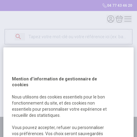
04 77 43 46 20
Mon compte
Mon panie
Erreur Serveur...
500
Un problème serveur est survenu. Veuillez nous
Mention d’information de gestionnaire de
excuser pour la gêne occasionée.
cookies
Nous utilisons des cookies essentiels pour le bon
fonctionnement du site, et des cookies non
Retour
Retour à l'accueil
essentiels pour personnaliser votre expérience et
recueillir des statistiques.
Plus de 180 personnes
Vous pouvez accepter, refuser ou personnaliser
vos préférences. Vos choix seront sauvegardés
à votre écoute