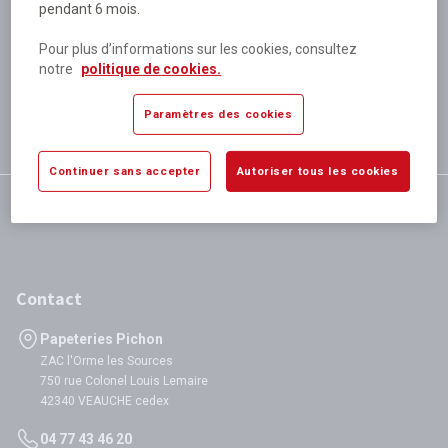
pendant 6 mois.
Plus de 80 000 références
disponibles
Pour plus d’informations sur les cookies, consultez
Expédition le jour même
notre
politique de cookies.
si validation avant 12h
Garantie
Paramètres des cookies
satisfaction totale
Continuer sans accepter
Autoriser tous les cookies
Contact
Papeteries Pichon
ZAC l'Orme les Sources
750 rue Colonel Louis Lemaire
42340 VEAUCHE cedex
04 77 43 46 20