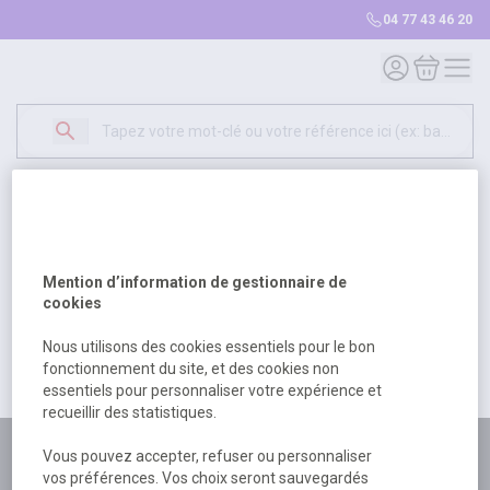
04 77 43 46 20
Mon compte
Mon panie
Erreur Serveur...
500
Un problème serveur est survenu. Veuillez nous
Mention d’information de gestionnaire de
excuser pour la gêne occasionée.
cookies
Nous utilisons des cookies essentiels pour le bon
fonctionnement du site, et des cookies non
Retour
Retour à l'accueil
essentiels pour personnaliser votre expérience et
recueillir des statistiques.
Plus de 180 personnes
Vous pouvez accepter, refuser ou personnaliser
vos préférences. Vos choix seront sauvegardés
à votre écoute