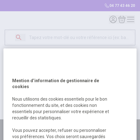
04 77 43 46 20
Mon compte
Mon panie
Erreur Serveur...
500
Un problème serveur est survenu. Veuillez nous
Mention d’information de gestionnaire de
excuser pour la gêne occasionée.
cookies
Nous utilisons des cookies essentiels pour le bon
fonctionnement du site, et des cookies non
Retour
Retour à l'accueil
essentiels pour personnaliser votre expérience et
recueillir des statistiques.
Plus de 180 personnes
Vous pouvez accepter, refuser ou personnaliser
vos préférences. Vos choix seront sauvegardés
à votre écoute