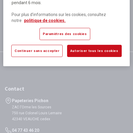
pendant 6 mois.
Plus de 80 000 références
disponibles
Pour plus d’informations sur les cookies, consultez
Expédition le jour même
notre
politique de cookies.
si validation avant 12h
Garantie
Paramètres des cookies
satisfaction totale
Continuer sans accepter
Autoriser tous les cookies
Contact
Papeteries Pichon
ZAC l'Orme les Sources
750 rue Colonel Louis Lemaire
42340 VEAUCHE cedex
04 77 43 46 20