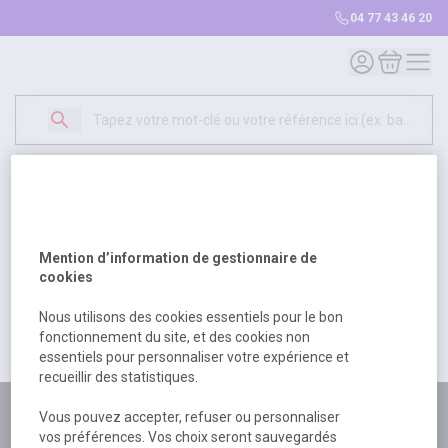
04 77 43 46 20
Mon compte
Mon panie
Erreur Serveur...
500
Un problème serveur est survenu. Veuillez nous
Mention d’information de gestionnaire de
excuser pour la gêne occasionée.
cookies
Nous utilisons des cookies essentiels pour le bon
fonctionnement du site, et des cookies non
Retour
Retour à l'accueil
essentiels pour personnaliser votre expérience et
recueillir des statistiques.
Plus de 180 personnes
Vous pouvez accepter, refuser ou personnaliser
vos préférences. Vos choix seront sauvegardés
à votre écoute