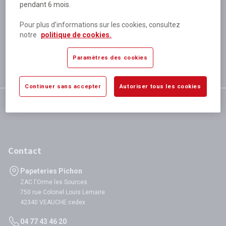
pendant 6 mois.
Plus de 80 000 références
disponibles
Pour plus d’informations sur les cookies, consultez
Expédition le jour même
notre
politique de cookies.
si validation avant 12h
Garantie
Paramètres des cookies
satisfaction totale
Continuer sans accepter
Autoriser tous les cookies
Contact
Papeteries Pichon
ZAC l'Orme les Sources
750 rue Colonel Louis Lemaire
42340 VEAUCHE cedex
04 77 43 46 20