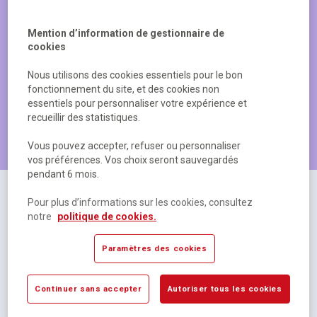
Mention d’information de gestionnaire de
cookies
Nous utilisons des cookies essentiels pour le bon
fonctionnement du site, et des cookies non
essentiels pour personnaliser votre expérience et
recueillir des statistiques.
Les produits les plus populaires
Vous pouvez accepter, refuser ou personnaliser
vos préférences. Vos choix seront sauvegardés
pendant 6 mois.
Pour plus d’informations sur les cookies, consultez
notre
politique de cookies.
Paramètres des cookies
Continuer sans accepter
Autoriser tous les cookies
Cahier polypropylène 48 pages Seyes 17x22 cm
R