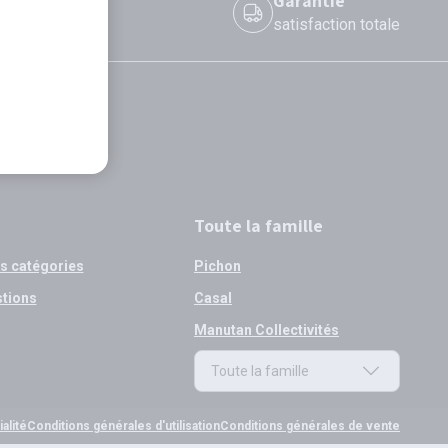
 le jour même
Garantie
 avant 12h
satisfaction totale
Toute la famille
os catégories
Pichon
stions
Casal
Manutan Collectivités
Toute la famille
Toute la famille
alité
Conditions générales d'utilisation
Conditions générales de vente