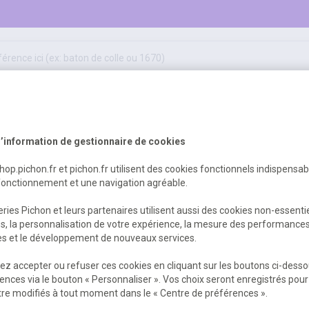
50
ifs
jeux éducatifs & pédagogiques
sport & motricité
Erreur Serveur...
hygiène, sécurité, 1er secours
outils, travaux & entretien
’information de gestionnaire de cookies
shop.pichon.fr et pichon.fr utilisent des cookies fonctionnels indispensa
fonctionnement et une navigation agréable.
 est survenu. Veuillez nous excuser pour
ries Pichon et leurs partenaires utilisent aussi des cookies non-essenti
es, la personnalisation de votre expérience, la mesure des performance
res et le développement de nouveaux services.
Retour
Retour à l'accueil
z accepter ou refuser ces cookies en cliquant sur les boutons ci-desso
ences via le bouton « Personnaliser ». Vos choix seront enregistrés pour
re modifiés à tout moment dans le « Centre de préférences ».