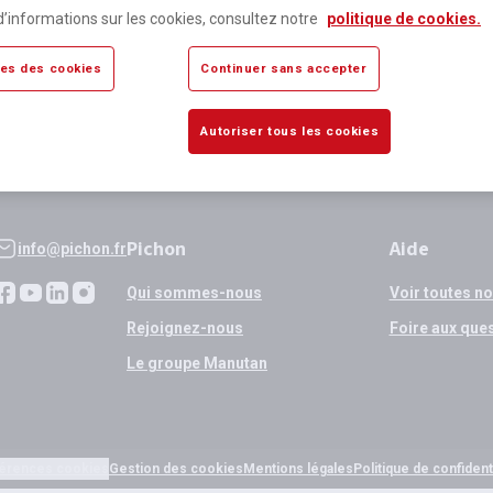
lus de 80 000 références
Expédition
d’informations sur les cookies, consultez notre
politique de cookies.
sponibles
si validation
es des cookies
Continuer sans accepter
Autoriser tous les cookies
Pichon
Aide
info@pichon.fr
Qui sommes-nous
Voir toutes n
Rejoignez-nous
Foire aux que
Le groupe Manutan
érences cookies
Gestion des cookies
Mentions légales
Politique de confidenti