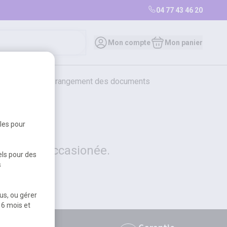
04 77 43 46 20
0
Mon compte
Mon panier
bureautique et rangement des documents
restauration
librairie
librairie
bles pour
 la gêne occasionée.
els pour des
s
us, ou gérer
 6 mois et