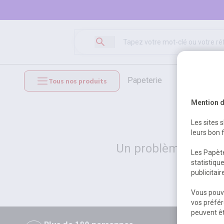
papeterie
loisirs créat
Tous nos produits
mobilier et équipements
Mention d
Les sites 
leurs bon 
Un problème serveur
Les Papète
statistiqu
publicitai
Vous pouve
vos préfér
peuvent êt