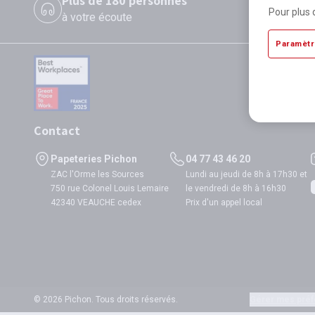
Plus de 180 personnes
P
Pour plus 
à votre écoute
di
Paramètr
Contact
Papeteries Pichon
04 77 43 46 20
ZAC l'Orme les Sources
Lundi au jeudi de 8h à 17h30 et
750 rue Colonel Louis Lemaire
le vendredi de 8h à 16h30
42340 VEAUCHE cedex
Prix d'un appel local
© 2026 Pichon. Tous droits réservés.
Gérer mes préf