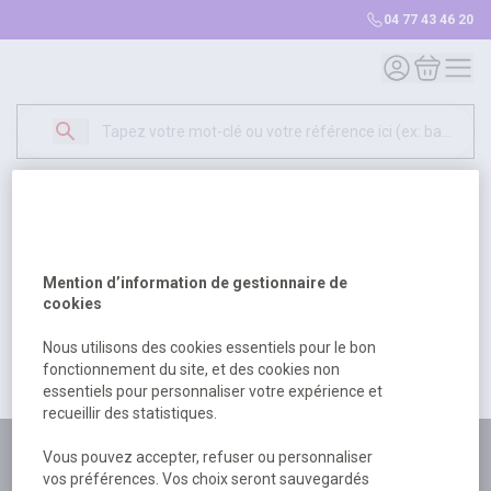
04 77 43 46 20
Mon compte
Mon panie
Erreur Serveur...
500
Un problème serveur est survenu. Veuillez nous
Mention d’information de gestionnaire de
excuser pour la gêne occasionée.
cookies
Nous utilisons des cookies essentiels pour le bon
fonctionnement du site, et des cookies non
Retour
Retour à l'accueil
essentiels pour personnaliser votre expérience et
recueillir des statistiques.
Plus de 180 personnes
Vous pouvez accepter, refuser ou personnaliser
vos préférences. Vos choix seront sauvegardés
à votre écoute