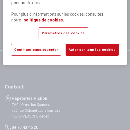
pendant 6 mois.
Plus de 80 000 références
disponibles
Pour plus d’informations sur les cookies, consultez
Expédition le jour même
notre
politique de cookies.
si validation avant 12h
Garantie
Paramètres des cookies
satisfaction totale
Continuer sans accepter
Autoriser tous les cookies
Contact
Papeteries Pichon
ZAC l'Orme les Sources
750 rue Colonel Louis Lemaire
42340 VEAUCHE cedex
04 77 43 46 20