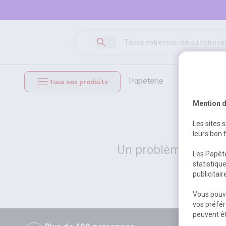
papeterie
loisirs créat
Tous nos produits
mobilier et équipements
Mention d
Les sites 
leurs bon 
Un problème serveur
Les Papète
statistiqu
publicitai
Vous pouve
vos préfér
peuvent êt