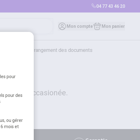
04 77 43 46 20
0
Mon compte
Mon panier
bureautique et rangement des documents
restauration
librairie
librairie
bles pour
 la gêne occasionée.
els pour des
s
us, ou gérer
 6 mois et