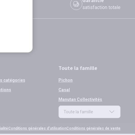
 le jour même
Garantie
 avant 12h
satisfaction totale
Toute la famille
os catégories
Pichon
stions
Casal
Manutan Collectivités
Toute la famille
Toute la famille
alité
Conditions générales d'utilisation
Conditions générales de vente