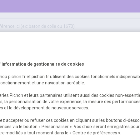
50
ifs
jeux éducatifs & pédagogiques
sport & motricité
Erreur Serveur...
hygiène, sécurité, 1er secours
outils, travaux & entretien
’information de gestionnaire de cookies
shop.pichon.fr et pichon.fr utilisent des cookies fonctionnels indispensa
fonctionnement et une navigation agréable.
 est survenu. Veuillez nous excuser pour
ries Pichon et leurs partenaires utilisent aussi des cookies non-essenti
es, la personnalisation de votre expérience, la mesure des performance
res et le développement de nouveaux services.
Retour
Retour à l'accueil
z accepter ou refuser ces cookies en cliquant sur les boutons ci-desso
ences via le bouton « Personnaliser ». Vos choix seront enregistrés pour
re modifiés à tout moment dans le « Centre de préférences ».