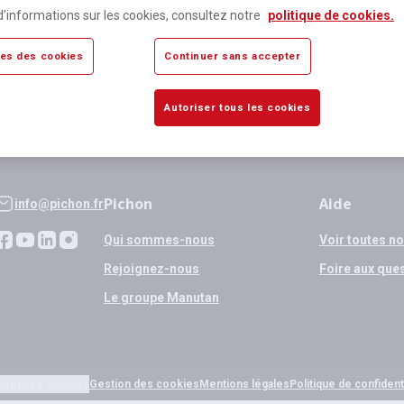
lus de 80 000 références
Expédition
d’informations sur les cookies, consultez notre
politique de cookies.
sponibles
si validation
es des cookies
Continuer sans accepter
Autoriser tous les cookies
Pichon
Aide
info@pichon.fr
Qui sommes-nous
Voir toutes n
Rejoignez-nous
Foire aux que
Le groupe Manutan
érences cookies
Gestion des cookies
Mentions légales
Politique de confidenti