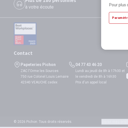
Plus de 180 personnes
P
Pour plus 
à votre écoute
di
Paramètr
Contact
Papeteries Pichon
04 77 43 46 20
ZAC l'Orme les Sources
Lundi au jeudi de 8h à 17h30 et
750 rue Colonel Louis Lemaire
le vendredi de 8h à 16h30
42340 VEAUCHE cedex
Prix d'un appel local
© 2026 Pichon. Tous droits réservés.
Gérer mes préf