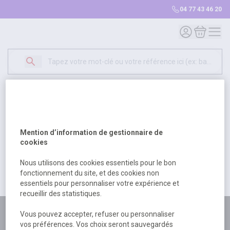
04 77 43 46 20
Mon compte
Mon panie
Erreur Serveur...
500
Un problème serveur est survenu. Veuillez nous
Mention d’information de gestionnaire de
excuser pour la gêne occasionée.
cookies
Nous utilisons des cookies essentiels pour le bon
fonctionnement du site, et des cookies non
Retour
Retour à l'accueil
essentiels pour personnaliser votre expérience et
recueillir des statistiques.
Plus de 180 personnes
Vous pouvez accepter, refuser ou personnaliser
vos préférences. Vos choix seront sauvegardés
à votre écoute