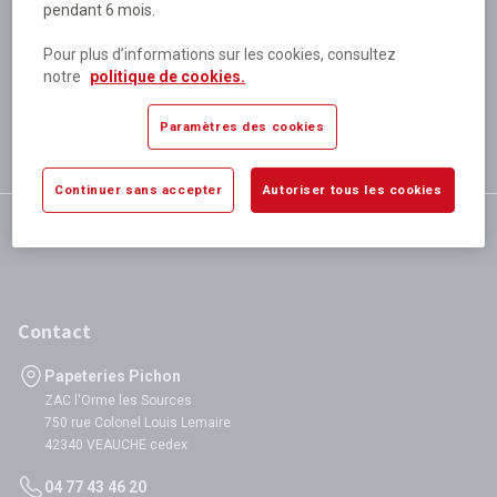
pendant 6 mois.
Plus de 80 000 références
disponibles
Pour plus d’informations sur les cookies, consultez
Expédition le jour même
notre
politique de cookies.
si validation avant 12h
Garantie
Paramètres des cookies
satisfaction totale
Continuer sans accepter
Autoriser tous les cookies
Contact
Papeteries Pichon
ZAC l'Orme les Sources
750 rue Colonel Louis Lemaire
42340 VEAUCHE cedex
04 77 43 46 20