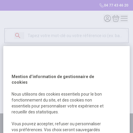
04 77 43 46 20
Mon compte
Mon panie
Erreur Serveur...
500
Un problème serveur est survenu. Veuillez nous
Mention d’information de gestionnaire de
excuser pour la gêne occasionée.
cookies
Nous utilisons des cookies essentiels pour le bon
fonctionnement du site, et des cookies non
Retour
Retour à l'accueil
essentiels pour personnaliser votre expérience et
recueillir des statistiques.
Plus de 180 personnes
Vous pouvez accepter, refuser ou personnaliser
vos préférences. Vos choix seront sauvegardés
à votre écoute