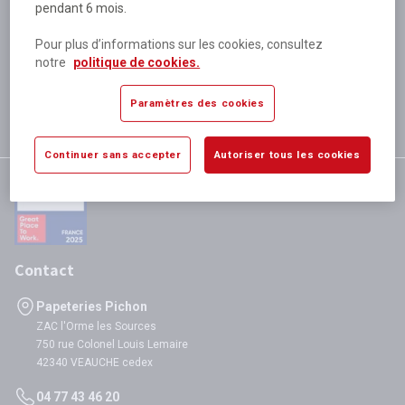
pendant 6 mois.
Plus de 80 000 références
disponibles
Pour plus d’informations sur les cookies, consultez
Expédition le jour même
notre
politique de cookies.
si validation avant 12h
Garantie
Paramètres des cookies
satisfaction totale
Continuer sans accepter
Autoriser tous les cookies
Contact
Papeteries Pichon
ZAC l'Orme les Sources
750 rue Colonel Louis Lemaire
42340 VEAUCHE cedex
04 77 43 46 20