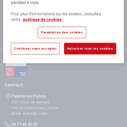
pendant 6 mois.
Plus de 80 000 références
disponibles
Pour plus d’informations sur les cookies, consultez
Expédition le jour même
notre
politique de cookies.
si validation avant 12h
Garantie
Paramètres des cookies
satisfaction totale
Continuer sans accepter
Autoriser tous les cookies
Contact
Papeteries Pichon
ZAC l'Orme les Sources
750 rue Colonel Louis Lemaire
42340 VEAUCHE cedex
04 77 43 46 20