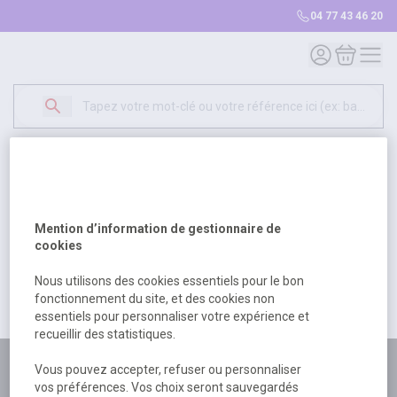
04 77 43 46 20
Mon compte
Mon panie
Erreur Serveur...
500
Un problème serveur est survenu. Veuillez nous
Mention d’information de gestionnaire de
excuser pour la gêne occasionée.
cookies
Nous utilisons des cookies essentiels pour le bon
fonctionnement du site, et des cookies non
Retour
Retour à l'accueil
essentiels pour personnaliser votre expérience et
recueillir des statistiques.
Plus de 180 personnes
Vous pouvez accepter, refuser ou personnaliser
vos préférences. Vos choix seront sauvegardés
à votre écoute