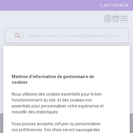
04 77 43 46 20
Mon compte
Mon panie
Erreur Serveur...
500
Un problème serveur est survenu. Veuillez nous
Mention d’information de gestionnaire de
excuser pour la gêne occasionée.
cookies
Nous utilisons des cookies essentiels pour le bon
fonctionnement du site, et des cookies non
Retour
Retour à l'accueil
essentiels pour personnaliser votre expérience et
recueillir des statistiques.
Plus de 180 personnes
Vous pouvez accepter, refuser ou personnaliser
vos préférences. Vos choix seront sauvegardés
à votre écoute