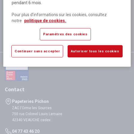
pendant 6 mois.
Plus de 80 000 références
disponibles
Pour plus d’informations sur les cookies, consultez
Expédition le jour même
notre
politique de cookies.
si validation avant 12h
Garantie
Paramètres des cookies
satisfaction totale
Continuer sans accepter
Autoriser tous les cookies
Contact
Papeteries Pichon
ZAC l'Orme les Sources
750 rue Colonel Louis Lemaire
42340 VEAUCHE cedex
04 77 43 46 20