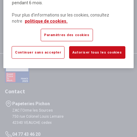
pendant 6 mois.
Plus de 80 000 références
disponibles
Pour plus d’informations sur les cookies, consultez
Expédition le jour même
notre
politique de cookies.
si validation avant 12h
Garantie
Paramètres des cookies
satisfaction totale
Continuer sans accepter
Autoriser tous les cookies
Contact
Papeteries Pichon
ZAC l'Orme les Sources
750 rue Colonel Louis Lemaire
42340 VEAUCHE cedex
04 77 43 46 20