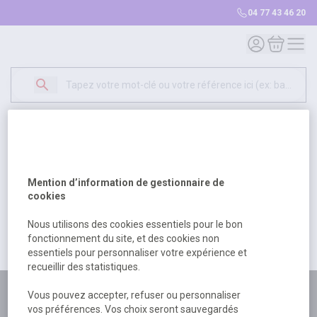
04 77 43 46 20
Mon compte
Mon panie
Erreur Serveur...
500
Un problème serveur est survenu. Veuillez nous
Mention d’information de gestionnaire de
excuser pour la gêne occasionée.
cookies
Nous utilisons des cookies essentiels pour le bon
fonctionnement du site, et des cookies non
Retour
Retour à l'accueil
essentiels pour personnaliser votre expérience et
recueillir des statistiques.
Plus de 180 personnes
Vous pouvez accepter, refuser ou personnaliser
vos préférences. Vos choix seront sauvegardés
à votre écoute