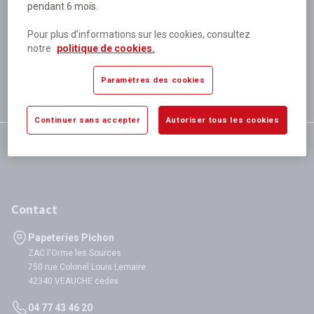
pendant 6 mois.
Plus de 80 000 références
disponibles
Pour plus d’informations sur les cookies, consultez
Expédition le jour même
notre
politique de cookies.
si validation avant 12h
Garantie
Paramètres des cookies
satisfaction totale
Continuer sans accepter
Autoriser tous les cookies
Contact
Papeteries Pichon
ZAC l'Orme les Sources
750 rue Colonel Louis Lemaire
42340 VEAUCHE cedex
04 77 43 46 20