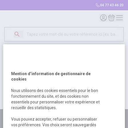
04 77 43 46 20
Mon compte
Mon panie
Erreur Serveur...
500
Un problème serveur est survenu. Veuillez nous
Mention d’information de gestionnaire de
excuser pour la gêne occasionée.
cookies
Nous utilisons des cookies essentiels pour le bon
fonctionnement du site, et des cookies non
Retour
Retour à l'accueil
essentiels pour personnaliser votre expérience et
recueillir des statistiques.
Plus de 180 personnes
Vous pouvez accepter, refuser ou personnaliser
vos préférences. Vos choix seront sauvegardés
à votre écoute