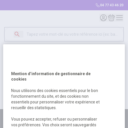
04 77 43 46 20
Mon compte
Mon panie
Erreur Serveur...
500
Un problème serveur est survenu. Veuillez nous
Mention d’information de gestionnaire de
excuser pour la gêne occasionée.
cookies
Nous utilisons des cookies essentiels pour le bon
fonctionnement du site, et des cookies non
Retour
Retour à l'accueil
essentiels pour personnaliser votre expérience et
recueillir des statistiques.
Plus de 180 personnes
Vous pouvez accepter, refuser ou personnaliser
vos préférences. Vos choix seront sauvegardés
à votre écoute