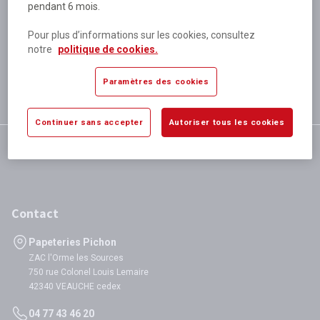
pendant 6 mois.
Plus de 80 000 références
disponibles
Pour plus d’informations sur les cookies, consultez
Expédition le jour même
notre
politique de cookies.
si validation avant 12h
Garantie
Paramètres des cookies
satisfaction totale
Continuer sans accepter
Autoriser tous les cookies
Contact
Papeteries Pichon
ZAC l'Orme les Sources
750 rue Colonel Louis Lemaire
42340 VEAUCHE cedex
04 77 43 46 20