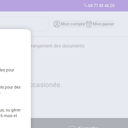
04 77 43 46 20
0
Mon compte
Mon panier
bureautique et rangement des documents
restauration
librairie
librairie
bles pour
 la gêne occasionée.
els pour des
s
us, ou gérer
 6 mois et