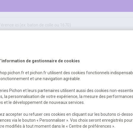
50
ifs
jeux éducatifs & pédagogiques
sport & motricité
Erreur Serveur...
hygiène, sécurité, 1er secours
outils, travaux & entretien
’information de gestionnaire de cookies
shop.pichon.fr et pichon.fr utilisent des cookies fonctionnels indispensa
fonctionnement et une navigation agréable.
 est survenu. Veuillez nous excuser pour
ries Pichon et leurs partenaires utilisent aussi des cookies non-essenti
es, la personnalisation de votre expérience, la mesure des performance
res et le développement de nouveaux services.
Retour
Retour à l'accueil
z accepter ou refuser ces cookies en cliquant sur les boutons ci-desso
ences via le bouton « Personnaliser ». Vos choix seront enregistrés pour
re modifiés à tout moment dans le « Centre de préférences ».