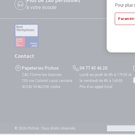
Plus de 180 personnes
P
Pour plus 
à votre écoute
di
Paramètr
Contact
Papeteries Pichon
04 77 43 46 20
ZAC l'Orme les Sources
Lundi au jeudi de 8h à 17h30 et
750 rue Colonel Louis Lemaire
le vendredi de 8h à 16h30
42340 VEAUCHE cedex
Prix d'un appel local
© 2026 Pichon. Tous droits réservés.
Gérer mes préf