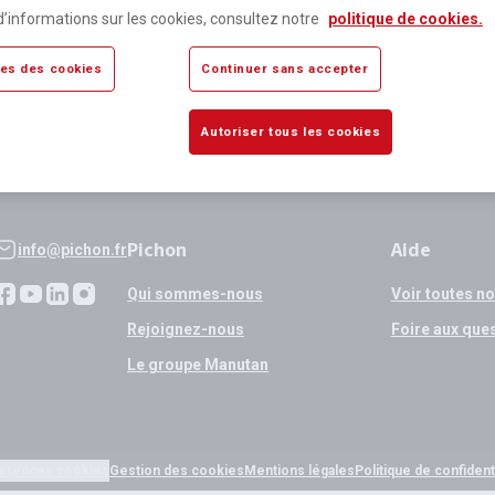
lus de 80 000 références
Expédition
d’informations sur les cookies, consultez notre
politique de cookies.
sponibles
si validation
es des cookies
Continuer sans accepter
Autoriser tous les cookies
Pichon
Aide
info@pichon.fr
Qui sommes-nous
Voir toutes n
Rejoignez-nous
Foire aux que
Le groupe Manutan
érences cookies
Gestion des cookies
Mentions légales
Politique de confidenti