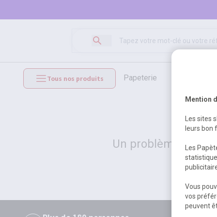
papeterie
loisirs créat
Tous nos produits
mobilier et équipements
Mention d
Les sites 
leurs bon 
Un problème serveur
Les Papète
statistiqu
publicitai
Vous pouve
vos préfér
peuvent êt