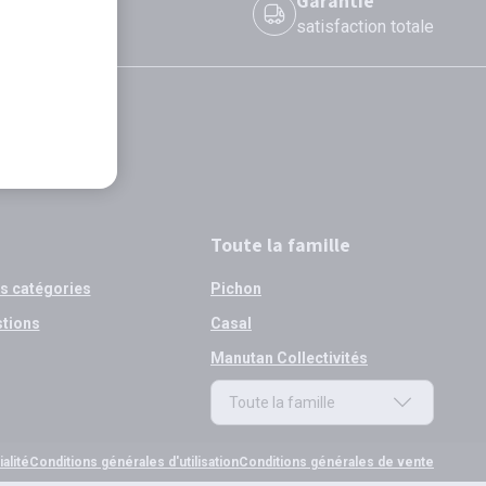
 le jour même
Garantie
 avant 12h
satisfaction totale
Toute la famille
os catégories
Pichon
stions
Casal
Manutan Collectivités
Toute la famille
Toute la famille
alité
Conditions générales d'utilisation
Conditions générales de vente