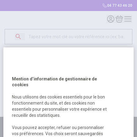
04 77 43 46 20
Mon compte
Mon panie
Erreur Serveur...
500
Un problème serveur est survenu. Veuillez nous
Mention d’information de gestionnaire de
excuser pour la gêne occasionée.
cookies
Nous utilisons des cookies essentiels pour le bon
fonctionnement du site, et des cookies non
Retour
Retour à l'accueil
essentiels pour personnaliser votre expérience et
recueillir des statistiques.
Plus de 180 personnes
Vous pouvez accepter, refuser ou personnaliser
vos préférences. Vos choix seront sauvegardés
à votre écoute