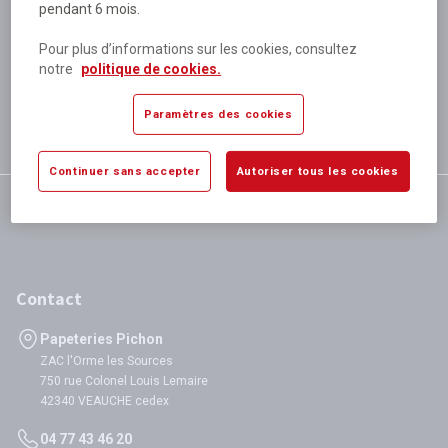
pendant 6 mois.
Plus de 80 000 références
disponibles
Pour plus d’informations sur les cookies, consultez
Expédition le jour même
notre
politique de cookies.
si validation avant 12h
Garantie
Paramètres des cookies
satisfaction totale
Continuer sans accepter
Autoriser tous les cookies
Contact
Papeteries Pichon
ZAC l'Orme les Sources
750 rue Colonel Louis Lemaire
42340 VEAUCHE cedex
04 77 43 46 20