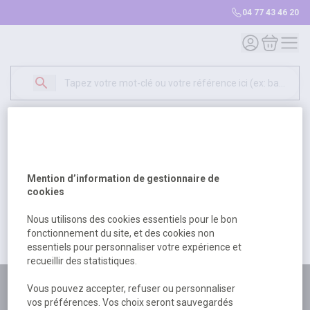
04 77 43 46 20
Mon compte
Mon panie
Erreur Serveur...
500
Un problème serveur est survenu. Veuillez nous
Mention d’information de gestionnaire de
excuser pour la gêne occasionée.
cookies
Nous utilisons des cookies essentiels pour le bon
fonctionnement du site, et des cookies non
Retour
Retour à l'accueil
essentiels pour personnaliser votre expérience et
recueillir des statistiques.
Plus de 180 personnes
Vous pouvez accepter, refuser ou personnaliser
vos préférences. Vos choix seront sauvegardés
à votre écoute