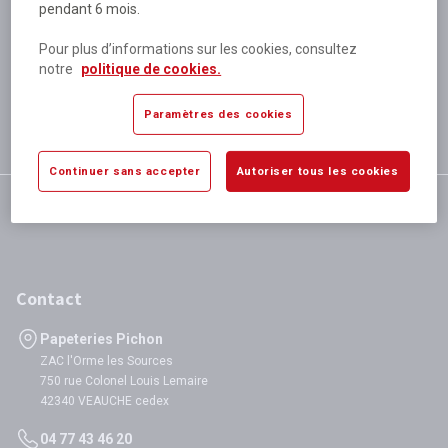
pendant 6 mois.
Plus de 80 000 références
disponibles
Pour plus d’informations sur les cookies, consultez
Expédition le jour même
notre
politique de cookies.
si validation avant 12h
Garantie
Paramètres des cookies
satisfaction totale
Continuer sans accepter
Autoriser tous les cookies
Contact
Papeteries Pichon
ZAC l'Orme les Sources
750 rue Colonel Louis Lemaire
42340 VEAUCHE cedex
04 77 43 46 20