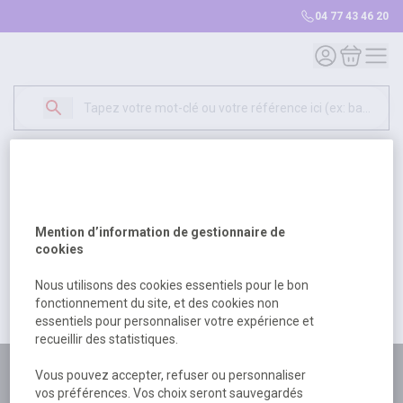
04 77 43 46 20
Mon compte
Mon panie
Erreur Serveur...
500
Un problème serveur est survenu. Veuillez nous
Mention d’information de gestionnaire de
excuser pour la gêne occasionée.
cookies
Nous utilisons des cookies essentiels pour le bon
fonctionnement du site, et des cookies non
Retour
Retour à l'accueil
essentiels pour personnaliser votre expérience et
recueillir des statistiques.
Plus de 180 personnes
Vous pouvez accepter, refuser ou personnaliser
vos préférences. Vos choix seront sauvegardés
à votre écoute