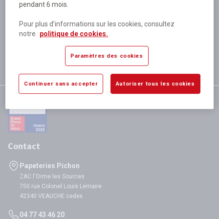
pendant 6 mois.
Plus de 80 000 références
disponibles
Pour plus d’informations sur les cookies, consultez
Expédition le jour même
notre
politique de cookies.
si validation avant 12h
Garantie
Paramètres des cookies
satisfaction totale
Continuer sans accepter
Autoriser tous les cookies
Contact
Papeteries Pichon
ZAC l'Orme les Sources
750 rue Colonel Louis Lemaire
42340 VEAUCHE cedex
04 77 43 46 20