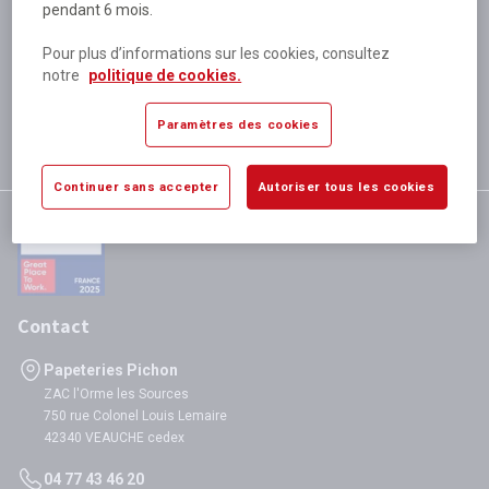
pendant 6 mois.
Plus de 80 000 références
disponibles
Pour plus d’informations sur les cookies, consultez
Expédition le jour même
notre
politique de cookies.
si validation avant 12h
Garantie
Paramètres des cookies
satisfaction totale
Continuer sans accepter
Autoriser tous les cookies
Contact
Papeteries Pichon
ZAC l'Orme les Sources
750 rue Colonel Louis Lemaire
42340 VEAUCHE cedex
04 77 43 46 20