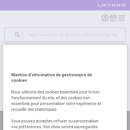
04 77 43 46 20
Mon compte
Mon panie
Erreur Serveur...
500
Un problème serveur est survenu. Veuillez nous
Mention d’information de gestionnaire de
excuser pour la gêne occasionée.
cookies
Nous utilisons des cookies essentiels pour le bon
fonctionnement du site, et des cookies non
Retour
Retour à l'accueil
essentiels pour personnaliser votre expérience et
recueillir des statistiques.
Plus de 180 personnes
Vous pouvez accepter, refuser ou personnaliser
vos préférences. Vos choix seront sauvegardés
à votre écoute