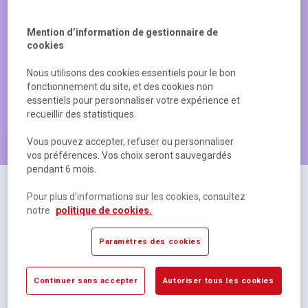
Mention d’information de gestionnaire de
cookies
Nous utilisons des cookies essentiels pour le bon
fonctionnement du site, et des cookies non
essentiels pour personnaliser votre expérience et
recueillir des statistiques.
Les produits les plus populaires
Vous pouvez accepter, refuser ou personnaliser
vos préférences. Vos choix seront sauvegardés
pendant 6 mois.
Pour plus d’informations sur les cookies, consultez
notre
politique de cookies.
Paramètres des cookies
Continuer sans accepter
Autoriser tous les cookies
Cahier polypropylène 48 pages Seyes 17x22 cm
R