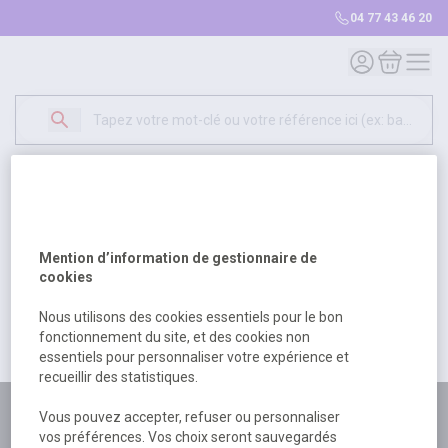
04 77 43 46 20
Mon compte
Mon panie
Erreur Serveur...
500
Un problème serveur est survenu. Veuillez nous
Mention d’information de gestionnaire de
excuser pour la gêne occasionée.
cookies
Nous utilisons des cookies essentiels pour le bon
fonctionnement du site, et des cookies non
Retour
Retour à l'accueil
essentiels pour personnaliser votre expérience et
recueillir des statistiques.
Plus de 180 personnes
Vous pouvez accepter, refuser ou personnaliser
vos préférences. Vos choix seront sauvegardés
à votre écoute