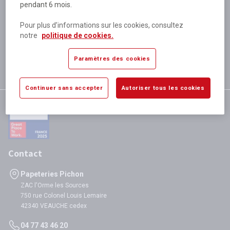
pendant 6 mois.
Plus de 80 000 références
disponibles
Pour plus d’informations sur les cookies, consultez
Expédition le jour même
notre
politique de cookies.
si validation avant 12h
Garantie
Paramètres des cookies
satisfaction totale
Continuer sans accepter
Autoriser tous les cookies
Contact
Papeteries Pichon
ZAC l'Orme les Sources
750 rue Colonel Louis Lemaire
42340 VEAUCHE cedex
04 77 43 46 20