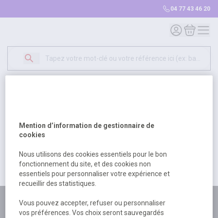
04 77 43 46 20
Mon compte
Mon panie
Erreur Serveur...
500
Un problème serveur est survenu. Veuillez nous
Mention d’information de gestionnaire de
excuser pour la gêne occasionée.
cookies
Nous utilisons des cookies essentiels pour le bon
fonctionnement du site, et des cookies non
Retour
Retour à l'accueil
essentiels pour personnaliser votre expérience et
recueillir des statistiques.
Plus de 180 personnes
Vous pouvez accepter, refuser ou personnaliser
vos préférences. Vos choix seront sauvegardés
à votre écoute