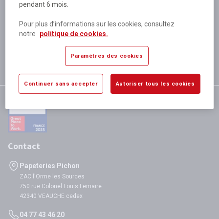
pendant 6 mois.
Plus de 80 000 références
disponibles
Pour plus d’informations sur les cookies, consultez
Expédition le jour même
notre
politique de cookies.
si validation avant 12h
Garantie
Paramètres des cookies
satisfaction totale
Continuer sans accepter
Autoriser tous les cookies
Contact
Papeteries Pichon
ZAC l'Orme les Sources
750 rue Colonel Louis Lemaire
42340 VEAUCHE cedex
04 77 43 46 20