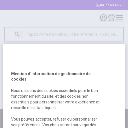
04 77 43 46 20
Mon compte
Mon panie
Erreur Serveur...
500
Un problème serveur est survenu. Veuillez nous
Mention d’information de gestionnaire de
excuser pour la gêne occasionée.
cookies
Nous utilisons des cookies essentiels pour le bon
fonctionnement du site, et des cookies non
Retour
Retour à l'accueil
essentiels pour personnaliser votre expérience et
recueillir des statistiques.
Plus de 180 personnes
Vous pouvez accepter, refuser ou personnaliser
vos préférences. Vos choix seront sauvegardés
à votre écoute