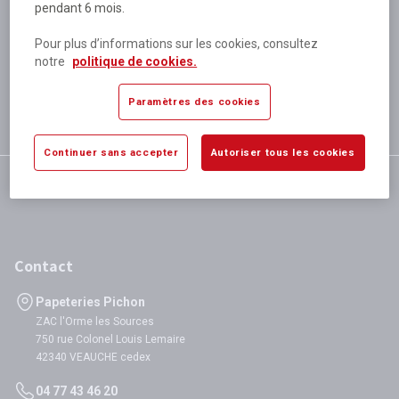
pendant 6 mois.
Plus de 80 000 références
disponibles
Pour plus d’informations sur les cookies, consultez
Expédition le jour même
notre
politique de cookies.
si validation avant 12h
Garantie
Paramètres des cookies
satisfaction totale
Continuer sans accepter
Autoriser tous les cookies
Contact
Papeteries Pichon
ZAC l'Orme les Sources
750 rue Colonel Louis Lemaire
42340 VEAUCHE cedex
04 77 43 46 20