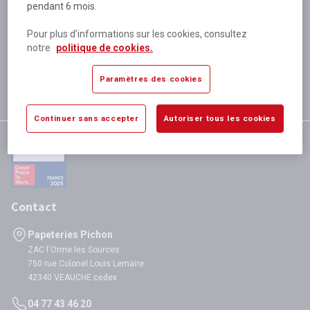
pendant 6 mois.
Plus de 80 000 références
disponibles
Pour plus d’informations sur les cookies, consultez
Expédition le jour même
notre
politique de cookies.
si validation avant 12h
Garantie
Paramètres des cookies
satisfaction totale
Continuer sans accepter
Autoriser tous les cookies
Contact
Papeteries Pichon
ZAC l'Orme les Sources
750 rue Colonel Louis Lemaire
42340 VEAUCHE cedex
04 77 43 46 20