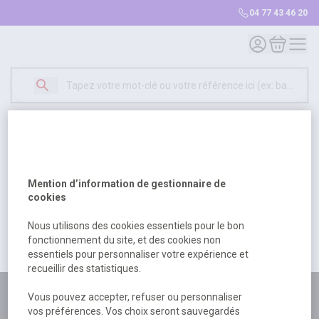
04 77 43 46 20
Mon compte
Mon panie
Erreur Serveur...
500
Un problème serveur est survenu. Veuillez nous
Mention d’information de gestionnaire de
excuser pour la gêne occasionée.
cookies
Nous utilisons des cookies essentiels pour le bon
fonctionnement du site, et des cookies non
Retour
Retour à l'accueil
essentiels pour personnaliser votre expérience et
recueillir des statistiques.
Plus de 180 personnes
Vous pouvez accepter, refuser ou personnaliser
vos préférences. Vos choix seront sauvegardés
à votre écoute