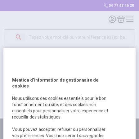
04 77 43 46 20
Mon compte
Mon panie
Erreur Serveur...
500
Un problème serveur est survenu. Veuillez nous
Mention d’information de gestionnaire de
excuser pour la gêne occasionée.
cookies
Nous utilisons des cookies essentiels pour le bon
fonctionnement du site, et des cookies non
Retour
Retour à l'accueil
essentiels pour personnaliser votre expérience et
recueillir des statistiques.
Plus de 180 personnes
Vous pouvez accepter, refuser ou personnaliser
vos préférences. Vos choix seront sauvegardés
à votre écoute