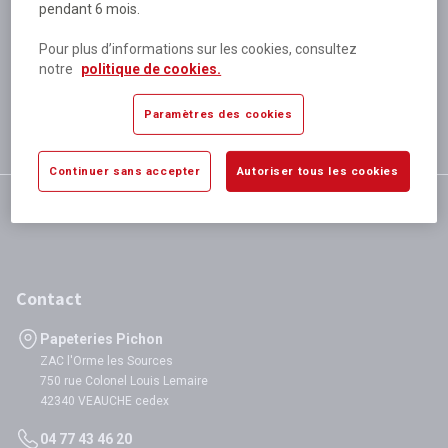
pendant 6 mois.
Plus de 80 000 références
disponibles
Pour plus d’informations sur les cookies, consultez
Expédition le jour même
notre
politique de cookies.
si validation avant 12h
Garantie
Paramètres des cookies
satisfaction totale
Continuer sans accepter
Autoriser tous les cookies
Contact
Papeteries Pichon
ZAC l'Orme les Sources
750 rue Colonel Louis Lemaire
42340 VEAUCHE cedex
04 77 43 46 20